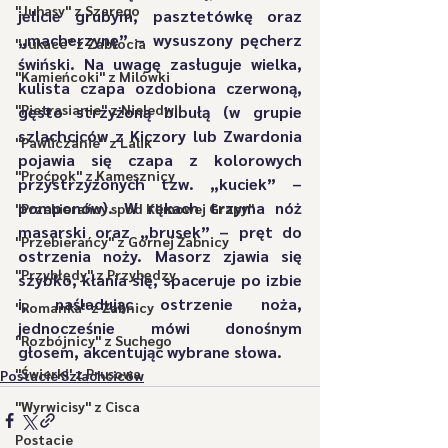
"Juhasy" z Szarego
jelicie grubym, pasztetówkę oraz 
„macherzynę” – wysuszony pęcherz 
"Jukace" z Zabłocia
świński. Na uwagę zasługuje wielka, 
"Kamieńcoki" z Milówki
kulista czapa ozdobiona czerwoną, 
"Pietrasianie" z Nieledwii
gęsto strzyżoną bibułą (w grupie 
szlachciców z Kiczory lub Zwardonia 
"Pawliczanie" z Lalik
pojawia się czapa z kolorowych 
"Proćpok" z Kamesznicy
przystrzyżonych tzw. „kuciek” – 
pomponów). W rękach trzyma nóż 
"Przebierańcy spod Klimowej Grapy"
masarski oraz „brusek” – pręt do 
"Przebierańcy" z Górnej Żabnicy
ostrzenia noży. Masorz zjawia się 
"Przybłędy" z Przybędzy
szybko, kłania się, spaceruje po izbie 
i, naśladując ostrzenie noża, 
"Romanka" z Żabnicy
jednocześnie mówi donośnym 
"Rozbójnicy" z Suchego
głosem, akcentując wybrane słowa.
"Świerki' z Prusowa
Postacie Szlachciców
"Wyrwicisy" z Cisca
Postacie