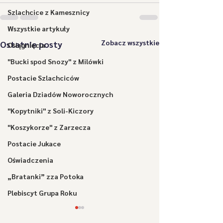
Szlachcice z Kamesznicy
Wszystkie artykuły
Zobacz wszystkie
Ostatnie posty
Osiągnięcia
"Bucki spod Snozy" z Milówki
Postacie Szlachciców
Galeria Dziadów Noworocznych
"Kopytniki" z Soli-Kiczory
"Koszykorze" z Zarzecza
Postacie Jukace
Oświadczenia
„Bratanki” zza Potoka
Plebiscyt Grupa Roku