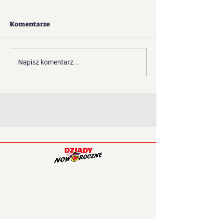
Komentarze
Góral
Żyd i Żydówka
Napisz komentarz...