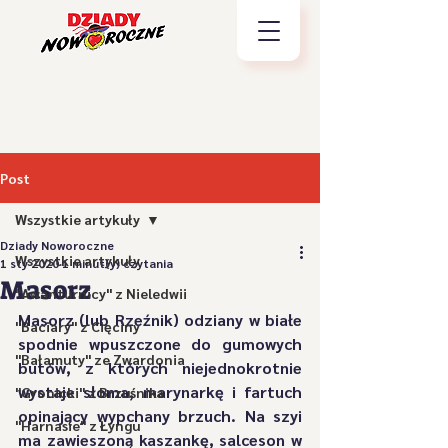
Post
Wszystkie artykuły
Dziady Noworoczne
Wszystkie artykuły
1 sty 2020
1 minut(y) czytania
Masorz
"Awanturnicy" z Nieledwii
Masorz (lub Rzeźnik) odziany w białe 
"Baciary" z Cięciny
spodnie wpuszczone do gumowych 
"Bałamuty" ze Zwardonia
butów, z których niejednokrotnie 
wystaje słoma, marynarkę i fartuch 
"Gronicki" z Brzuśnika
opinający wypchany brzuch. Na szyi 
"Harnasie" z Łyngu
ma zawieszoną kaszankę, salceson w 