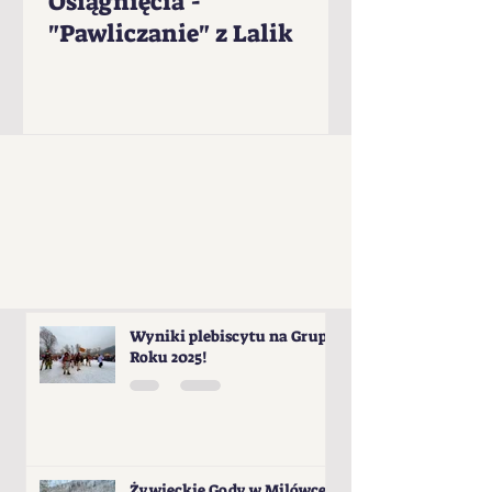
Osiągnięcia -
"Pawliczanie" z Lalik
Wyniki plebiscytu na Grupę
Roku 2025!
Żywieckie Gody w Milówce -