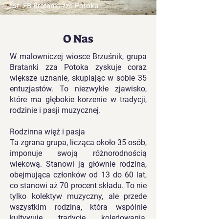
fot: FB Bratanki zza Potoka
O Nas
W malowniczej wiosce Brzuśnik, grupa
Bratanki zza Potoka zyskuje coraz
większe uznanie, skupiając w sobie 35
entuzjastów. To niezwykłe zjawisko,
które ma głębokie korzenie w tradycji,
rodzinie i pasji muzycznej.
Rodzinna więź i pasja
Ta zgrana grupa, licząca około 35 osób,
imponuje swoją różnorodnością
wiekową. Stanowi ją głównie rodzina,
obejmująca członków od 13 do 60 lat,
co stanowi aż 70 procent składu. To nie
tylko kolektyw muzyczny, ale przede
wszystkim rodzina, która wspólnie
kultywuje tradycje kolędowania,