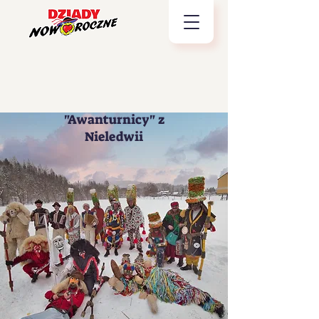
"Awanturnicy" z
Nieledwii