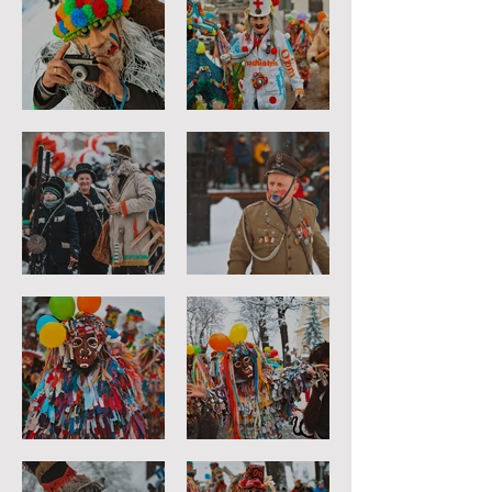
Fotograf
Doktór
Golibroda
Komendant
Macidula
Sznurkorz