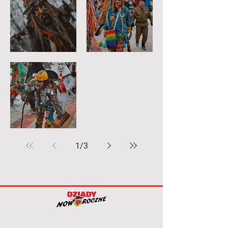
Łatkorz
Dziechciorz
Gorkorz
1
/
3