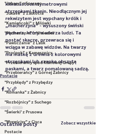
"Juhasy" z Szarego
kilkunastocentymetrowymi 
strzępkami tkanin. Nieodłącznym jej 
"Jukace" z Zabłocia
rekwizytem jest wypchany królik i 
"Kamieńcoki" z Milówki
„macherzyna” - wysuszony świński 
pęcherz, którym uderza ludzi. Ta 
"Pietrasianie" z Nieledwii
postać skacze, przewraca się i 
"Pawliczanie" z Lalik
wciąga w zabawę widzów. Na twarzy 
"Proćpok" z Kamesznicy
ma maskę z drewna z kolorowymi 
strzępkami lub czapkę obszytą 
"Przebierańcy spod Klimowej Grapy"
paskami, a twarz pomalowaną sadzą.
"Przebierańcy" z Górnej Żabnicy
Postacie
"Przybłędy" z Przybędzy
"Romanka" z Żabnicy
"Rozbójnicy" z Suchego
"Świerki' z Prusowa
"Wyrwicisy" z Cisca
Zobacz wszystkie
Ostatnie posty
Postacie