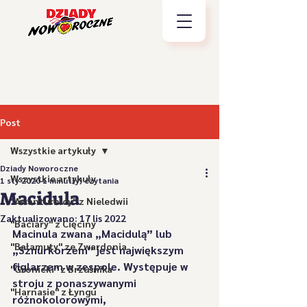
Post
Wszystkie artykuły
Dziady Noworoczne
Wszystkie artykuły
1 sty 2020
1 minut(y) czytania
Macidula
"Awanturnicy" z Nieledwii
Zaktualizowano:
17 lis 2022
"Baciary" z Cięciny
Macinula zwana „Macidulą” lub 
"Bałamuty" ze Zwardonia
„Sznurkorzem” jest największym 
figlarzem w zespole. Występuje w 
"Gronicki" z Brzuśnika
stroju z ponaszywanymi 
"Harnasie" z Łyngu
różnokolorowymi, 