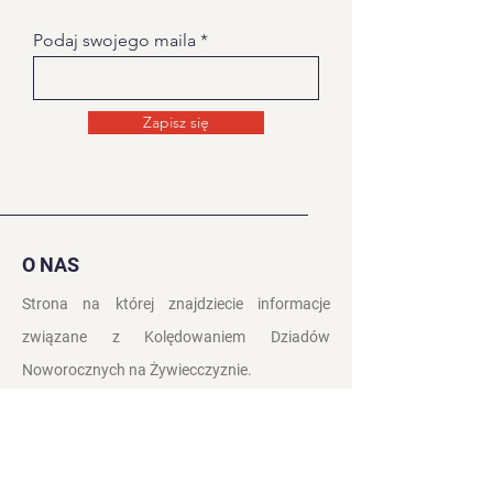
Podaj swojego maila
Zapisz się
O NAS
Strona na której znajdziecie informacje
związane z Kolędowaniem Dziadów
Noworocznych na
Żywiecczyznie.
Kontakt
Polityka prywatności
Zasady i Warunki