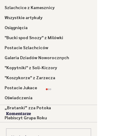
Szlachcice z Kamesznicy
Wszystkie artykuły
Osiągnięcia
"Bucki spod Snozy" z Milówki
Postacie Szlachciców
Galeria Dziadów Noworocznych
"Kopytniki" z Soli-Kiczory
"Koszykorze" z Zarzecza
Postacie Jukace
Oświadczenia
„Bratanki” zza Potoka
Komentarze
Doktór
Golibroda
Plebiscyt Grupa Roku