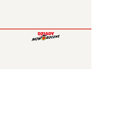
Subskrybuj
Otrzymuj powiadomienia o
nowościach na stronie!
Podaj swojego maila