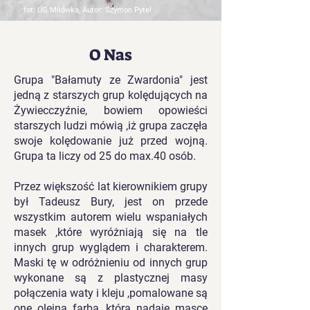
fot: UG Milówka, Autor: Szymon Pytel
O Nas
Grupa "Bałamuty ze Zwardonia" jest
jedną z starszych grup kolędujących na
Żywiecczyźnie, bowiem opowieści
starszych ludzi mówią ,iż grupa zaczęła
swoje kolędowanie już przed wojną.
Grupa ta liczy od 25 do max.40 osób.
Przez większość lat kierownikiem grupy
był Tadeusz Bury, jest on przede
wszystkim autorem wielu wspaniałych
masek ,które wyróżniają się na tle
innych grup wyglądem i charakterem.
Maski tę w odróżnieniu od innych grup
wykonane są z plastycznej masy
połączenia waty i kleju ,pomalowane są
one olejną farbą ,która nadaje masce