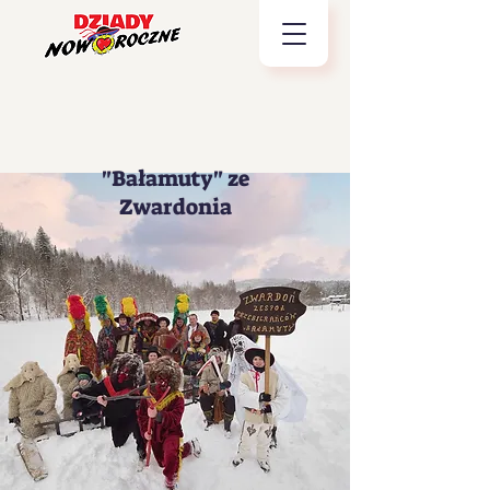
"Bałamuty" ze
Zwardonia