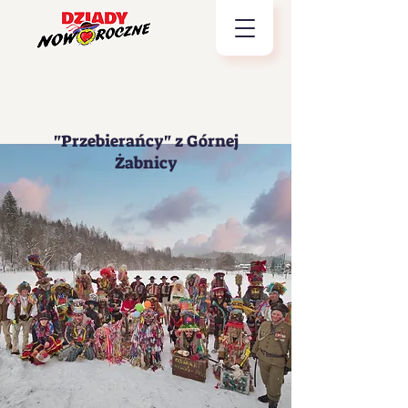
"Przebierańcy" z Górnej
Żabnicy