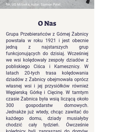
fot: UG Milówka, Autor: Szymon Pytel
O Nas
Grupa Przebierańców z Górnej Żabnicy
powstała w roku 1921 i jest obecnie
jedną z najstarszych grup
funkcjonujących do dzisiaj. Wcześniej
we wsi kolędowały zespoły dziadów z
pobliskiego Ciśca i Kamesznicy. W
latach 20-tych trasa kolędowania
dziadów z Żabnicy obejmowała oprócz
własnej wsi i jej przysiółków również
Węgierską Górkę i Cięcinę. W tamtym
czasie Żabnica była wsią liczącą około
300 gospodarstw domowych.
Jednakże już wtedy, chcąc zawitać do
każdego domu, dziady musiałyby
chodzić cały tydzień. Ówcześnie
kolędnicy byli zapraszani do domów,