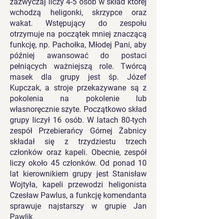
zazwyczaj liczy 4-5 osób w skład której
wchodzą heligonki, skrzypce oraz
wakat. Wstępujący do zespołu
otrzymuje na początek mniej znaczącą
funkcję, np. Pachołka, Młodej Pani, aby
później awansować do postaci
pełniących ważniejszą role. Twórcą
masek dla grupy jest śp. Józef
Kupczak, a stroje przekazywane są z
pokolenia na pokolenie lub
własnoręcznie szyte. Początkowo skład
grupy liczył 16 osób. W latach 80-tych
zespół Przebierańcy Górnej Żabnicy
składał się z trzydziestu trzech
członków oraz kapeli. Obecnie, zespół
liczy około 45 członków. Od ponad 10
lat kierownikiem grupy jest Stanisław
Wojtyła, kapeli przewodzi heligonista
Czesław Pawlus, a funkcję komendanta
sprawuje najstarszy w grupie Jan
Pawlik.