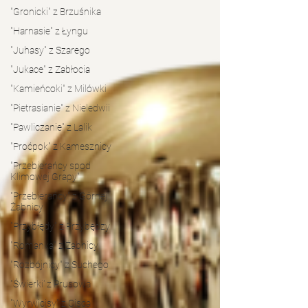
"Gronicki" z Brzuśnika
"Harnasie" z Łyngu
"Juhasy" z Szarego
"Jukace" z Zabłocia
"Kamieńcoki" z Milówki
"Pietrasianie" z Nieledwii
"Pawliczanie" z Lalik
"Proćpok" z Kamesznicy
"Przebierańcy spod
Klimowej Grapy"
"Przebierańcy" z Górnej
Żabnicy
"Przybłędy" z Przybędzy
"Romanka" z Żabnicy
"Rozbójnicy" z Suchego
"Świerki' z Prusowa
"Wyrwicisy" z Cisca