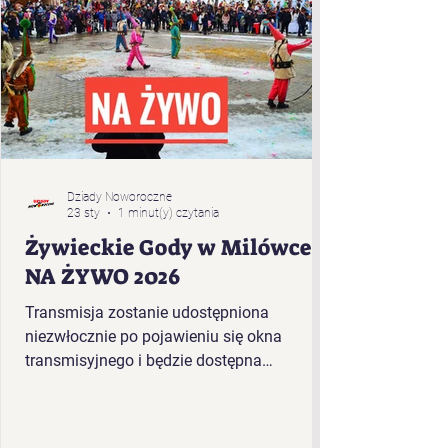
Dziady Noworoczne
23 sty
1 minut(y) czytania
Żywieckie Gody w Milówce -
NA ŻYWO 2026
Transmisja zostanie udostępniona
niezwłocznie po pojawieniu się okna
transmisyjnego i będzie dostępna
bezpośrednio w tym artykule. Kolejność
występujących w plenerze Żywieckich
Godów 2026 r. w Milówce: „Baciary” z