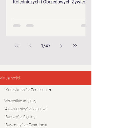
Kolędniczych i Obrzędowych Żywieckie
Gody 2026.
1
/
47
Aktualności
"Koszykorze" z Zarzecza
Wszystkie artykuły
"Awanturnicy" z Nieledwii
"Baciary" z Cięciny
"Bałamuty" ze Zwardonia