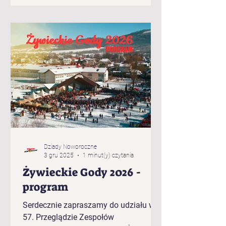
Brzuśnika „Jukace” z Zabłocia
„Pietrasianie” z Nieledwi „Świerki” z
Prusowa „Bucki” spod Snozy „Bratanki
zza Potoka” z Brzuśnika „Bojcery” z
Milówki „Przybłędy” z Przybędzy
„Wyrwicisy” z Ciśca „Romanka” z
Żabnicy „Harnasie z Łyngu” z Milówki
„K
Dziady Noworoczne
3 gru 2025
1 minut(y) czytania
Żywieckie Gody 2026 -
program
Serdecznie zapraszamy do udziału w
57. Przeglądzie Zespołów