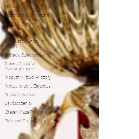
Postacie
Szlachcice z Kamesznicy
Wszystkie artykuły
Osiągnięcia
"Bucki spod Snozy" z
Milówki
Postacie Szlachciców
Galeria Dziadów
Noworocznych
"Kopytniki" z Soli-Kiczory
"Koszykorze" z Zarzecza
Postacie Jukace
Oświadczenia
„Bratanki” zza Potoka
Plebiscyt Grupa Roku