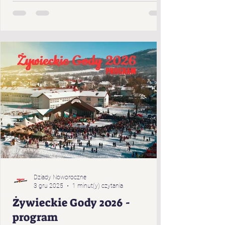
Cięciny „Gronicki” z Brzuśnika „Jukace” z
Zabłocia „Pietrasianie” z Nieledwi „Świerki”
z Prusowa „Bucki” spod Snozy „Bratanki
zza Potoka” z Brzuśnika „Bojcery” z Milówki
„Przybłędy” z Przybędzy „Wyrwicisy” z
Ciśca „Romanka” z Żabnicy „Harnasie z
Łyngu” z Milówki „K
Dziady Noworoczne
3 gru 2025
1 minut(y) czytania
Żywieckie Gody 2026 -
program