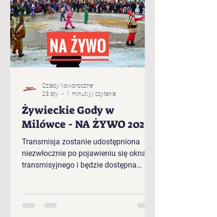
Dziady Noworoczne
23 sty
1 minut(y) czytania
Żywieckie Gody w
Milówce - NA ŻYWO 2026
Transmisja zostanie udostępniona
niezwłocznie po pojawieniu się okna
transmisyjnego i będzie dostępna
bezpośrednio w tym artykule.
Kolejność występujących w plenerze
Żywieckich Godów 2026 r. w Milówce:
„Baciary” z Cięciny „Gronicki” z