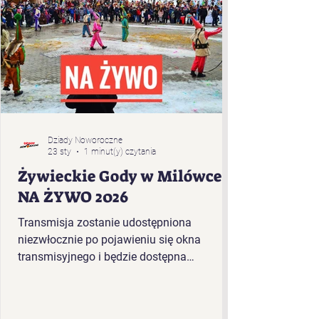
Dziady Noworoczne
23 sty
1 minut(y) czytania
Żywieckie Gody w Milówce -
NA ŻYWO 2026
Transmisja zostanie udostępniona
niezwłocznie po pojawieniu się okna
transmisyjnego i będzie dostępna
bezpośrednio w tym artykule. Kolejność
występujących w plenerze Żywieckich
Godów 2026 r. w Milówce: „Baciary” z