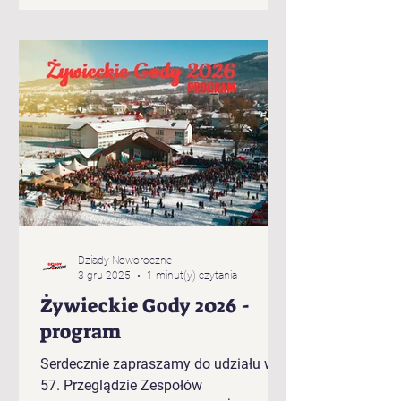
Brzuśnika „Jukace” z Zabłocia
„Pietrasianie” z Nieledwi „Świerki” z
Prusowa „Bucki” spod Snozy „Bratanki
zza Potoka” z Brzuśnika „Bojcery” z
Milówki „Przybłędy” z Przybędzy
„Wyrwicisy” z Ciśca „Romanka” z
Żabnicy „Harnasie z Łyngu” z Milówki
„K
Dziady Noworoczne
3 gru 2025
1 minut(y) czytania
Żywieckie Gody 2026 -
program
Serdecznie zapraszamy do udziału w
57. Przeglądzie Zespołów