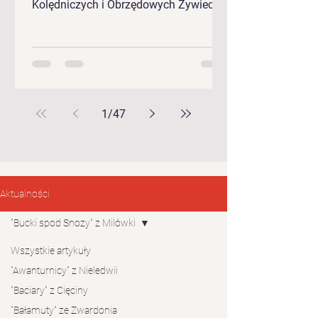
Kolędniczych i Obrzędowych Żywieckie
Gody 2026.
1
/
47
Aktualności
"Bucki spod Snozy" z Milówki
Wszystkie artykuły
"Awanturnicy" z Nieledwii
"Baciary" z Cięciny
"Bałamuty" ze Zwardonia