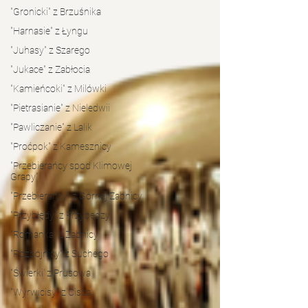
"Gronicki" z Brzuśnika
"Harnasie" z Łyngu
"Juhasy" z Szarego
"Jukace" z Zabłocia
"Kamieńcoki" z Milówki
"Pietrasianie" z Nieledwii
"Pawliczanie" z Lalik
"Proćpok" z Kamesznicy
"Przebierańcy spod Klimowej
Grapy"
"Przebierańcy" z Górnej Żabnicy
"Przybłędy" z Przybędzy
"Romanka" z Żabnicy
"Rozbójnicy" z Suchego
"Świerki' z Prusowa
"Wyrwicisy" z Cisca