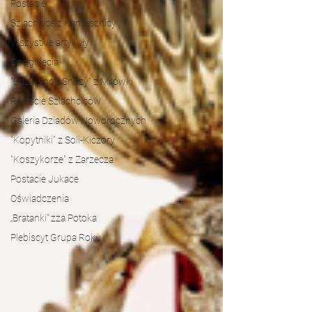
Postacie
Szlachcice z Kamesznicy
Wszystkie artykuły
Osiągnięcia
"Bucki spod Snozy" z Milówki
Postacie Szlachciców
Galeria Dziadów Noworocznych
"Kopytniki" z Soli-Kiczory
"Koszykorze" z Zarzecza
Postacie Jukace
Oświadczenia
„Bratanki” zza Potoka
Plebiscyt Grupa Roku