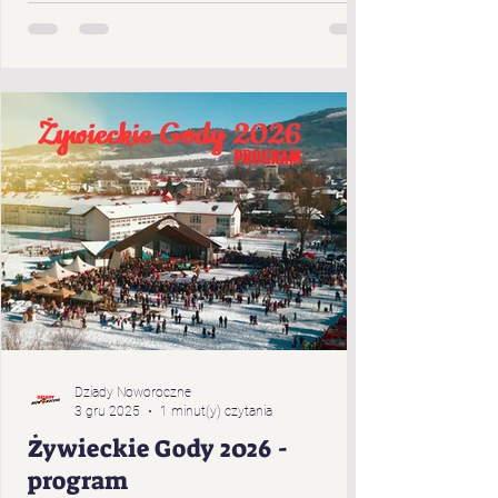
Cięciny „Gronicki” z Brzuśnika „Jukace” z
Zabłocia „Pietrasianie” z Nieledwi „Świerki”
z Prusowa „Bucki” spod Snozy „Bratanki
zza Potoka” z Brzuśnika „Bojcery” z Milówki
„Przybłędy” z Przybędzy „Wyrwicisy” z
Ciśca „Romanka” z Żabnicy „Harnasie z
Łyngu” z Milówki „K
Dziady Noworoczne
3 gru 2025
1 minut(y) czytania
Żywieckie Gody 2026 -
program