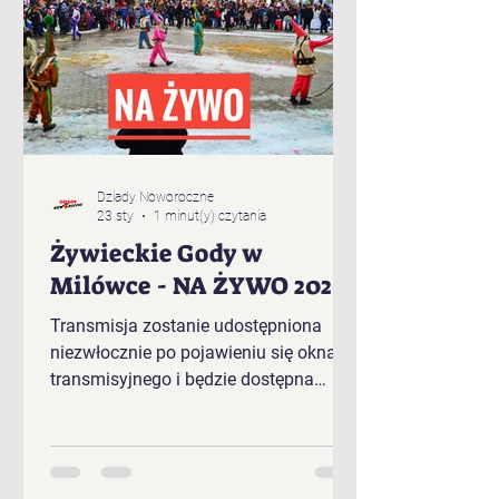
Dziady Noworoczne
23 sty
1 minut(y) czytania
Żywieckie Gody w
Milówce - NA ŻYWO 2026
Transmisja zostanie udostępniona
niezwłocznie po pojawieniu się okna
transmisyjnego i będzie dostępna
bezpośrednio w tym artykule.
Kolejność występujących w plenerze
Żywieckich Godów 2026 r. w Milówce:
„Baciary” z Cięciny „Gronicki” z