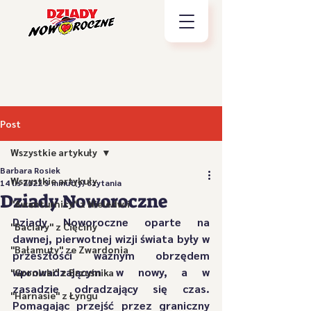
Post
Wszystkie artykuły
Barbara Rosiek
Wszystkie artykuły
14 lis 2022
3 minut(y) czytania
Dziady Noworoczne
"Awanturnicy" z Nieledwii
Dziady Noworoczne oparte na 
"Baciary" z Cięciny
dawnej, pierwotnej wizji świata były w 
"Bałamuty" ze Zwardonia
przeszłości ważnym obrzędem 
wprowadzającym w nowy, a w 
"Gronicki" z Brzuśnika
zasadzie odradzający się czas. 
"Harnasie" z Łyngu
Pomagając przejść przez graniczny 