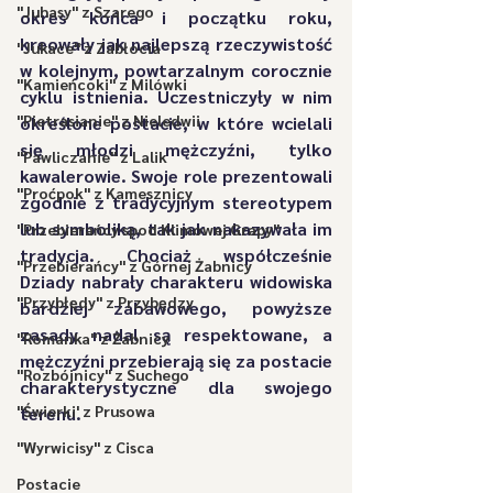
"Juhasy" z Szarego
okres końca i początku roku, 
kreowały jak najlepszą rzeczywistość 
"Jukace" z Zabłocia
w kolejnym, powtarzalnym corocznie 
"Kamieńcoki" z Milówki
cyklu istnienia. Uczestniczyły w nim 
"Pietrasianie" z Nieledwii
określone postacie, w które wcielali 
się młodzi mężczyźni, tylko 
"Pawliczanie" z Lalik
kawalerowie. Swoje role prezentowali 
"Proćpok" z Kamesznicy
zgodnie z tradycyjnym stereotypem 
lub symboliką, tak jak nakazywała im 
"Przebierańcy spod Klimowej Grapy"
tradycja. Chociaż współcześnie 
"Przebierańcy" z Górnej Żabnicy
Dziady nabrały charakteru widowiska 
"Przybłędy" z Przybędzy
bardziej zabawowego, powyższe 
zasady nadal są respektowane, a 
"Romanka" z Żabnicy
mężczyźni przebierają się za postacie 
"Rozbójnicy" z Suchego
charakterystyczne dla swojego 
"Świerki' z Prusowa
terenu.
"Wyrwicisy" z Cisca
Postacie