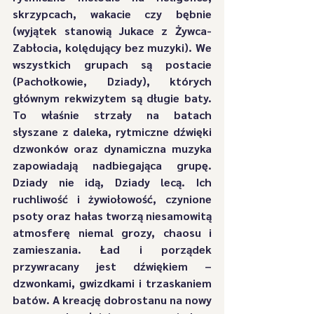
skrzypcach, wakacie czy bębnie 
(wyjątek stanowią Jukace z Żywca-
Zabłocia, kolędujący bez muzyki). We 
wszystkich grupach są postacie 
(Pachołkowie, Dziady), których 
głównym rekwizytem są długie baty. 
To właśnie strzały na batach 
słyszane z daleka, rytmiczne dźwięki 
dzwonków oraz dynamiczna muzyka 
zapowiadają nadbiegająca grupę. 
Dziady nie idą, Dziady lecą. Ich 
ruchliwość i żywiołowość, czynione 
psoty oraz hałas tworzą niesamowitą 
atmosferę niemal grozy, chaosu i 
zamieszania. Ład i porządek 
przywracany jest dźwiękiem – 
dzwonkami, gwizdkami i trzaskaniem 
batów. A kreację dobrostanu na nowy 