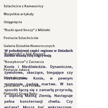
Szlachcice z Kamesznicy
Wszystkie artykuły
Osiągnięcia
"Bucki spod Snozy" z Milówki
Postacie Szlachciców
Galeria Dziadów Noworocznych
W południowej części regionu w Dziadach 
"Kopytniki" z Soli-Kiczory
bardzo ważną rolę odgrywają 
"Koszykorze" z Zarzecza
Konie i Niedźwiedzie. Dynamiczne, 
Postacie Jukace
żywiołowe, skaczące, biegające czy 
Oświadczenia
roztańczone Konie, w pewnym 
momencie padają martwe. W ten 
„Bratanki” zza Potoka
sposób łączą się z zamarłą przyrodą, 
Plebiscyt Grupa Roku
z uśpioną Matką Ziemią. Następuje 
pełna konsternacji chwila. Czy 
wstaną? Muszą być wskrzeszone, 