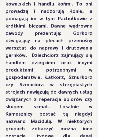
kowalskich i handlu końmi. To oni 
prowadzą i nadzorują Konie, a 
pomagają im w tym Pachołkowie z 
krótkimi biczami. Dawne wędrowne 
zawody prezentują: Gorkorz 
dźwigający na plecach przenośny 
warsztat do naprawy i drutowania 
garnków,  Dziechciorz zajmujący się 
handlem dziegciem oraz innymi 
produktami potrzebnymi w 
gospodarstwie. Łatkorz, Sznurkorz 
czy Szmaciora w strzępiastych 
strojach nawiązują do dawnych usług 
związanych z reperacja ubiorów czy 
skupem szmat. Lokalnie w 
Kamesznicy postać tą niegdyś 
nazwano Macidulą. W niektórych 
grupach zobaczyć można inne 
postacie, typowe dla danej 