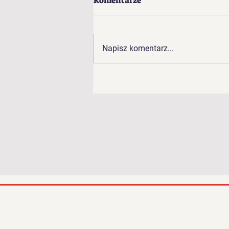
Komentarze
Żyd i Żydówka
Napisz komentarz...