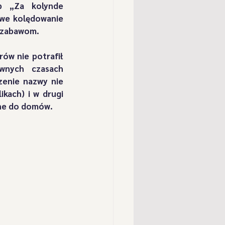
b „Za kolynde 
" z Przybędzy
we kolędowanie 
m zabawom.
" z Cisca
Postacie
ów nie potrafił 
wnych czasach 
enie nazwy nie 
kach) i w drugi 
" z Milówki
ane do domów.
oka