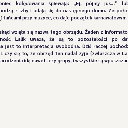
niec kolędowania śpiewają: „Ej, pójmy jus...” lu
Grapy"
"Przebierańcy" z Górnej Żabnicy
"Przybłędy
chodzą z izby i udają się do następnego domu. Zespoło
iej tańcami przy muzyce, co daje początek karnawałowy
zbójnicy" z Suchego
"Świerki' z Prusowa
"Wyrwicisy
skąd wzięła się nazwa tego obrzędu. Żaden z informator
dność Lalik uważa, że są to pozostałości po da
le jest to interpretacja swobodna. Dziś raczej pochodz
 Liczy się to, że obrzęd ten nadal żyje (zwłaszcza w Lali
Wszystkie artykuły
Osiągnięcia
"Bucki spod Snozy
arodzenia idą nawet trzy grupy, i wszystkie są wpuszcz
leria Dziadów Noworocznych
"Kopytniki" z Soli-Kiczory
Postacie Jukace
Oświadczenia
„Bratanki” zza Pot