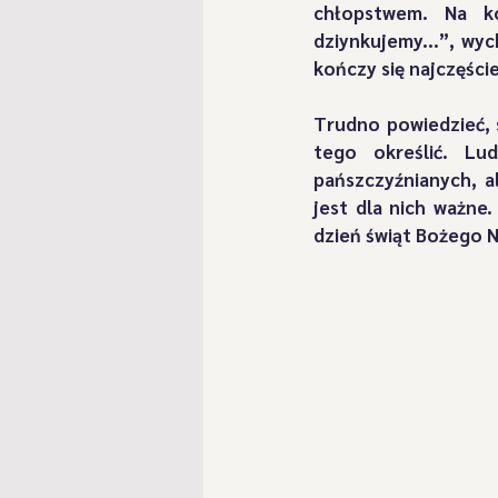
chłopstwem. Na ko
"Przebierańcy spod Klimowej 
dziynkujemy...”, wy
kończy się najczęśc
"Romanka" z Żabnicy
"Ro
Trudno powiedzieć, 
tego określić. Lu
pańszczyźnianych, a
jest dla nich ważne.
Szlachcice z Kamesznicy
dzień świąt Bożego N
Postacie Szlachciców
Ga
"Koszykorze" z Zarzecza