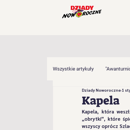
Wszystkie artykuły
"Awanturnic
Dziady Noworoczne
1 st
"Gronicki" z Brzuśnika
"Ha
Kapela
Kapela, która wesz
"Kamieńcoki" z Milówki
"
„obrytki”, które śp
wszyscy oprócz Szlac