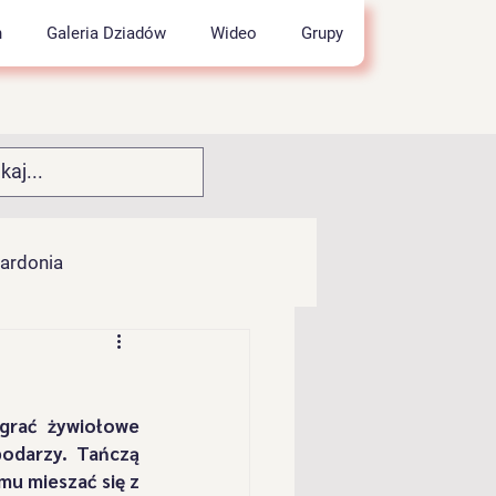
h
Galeria Dziadów
Wideo
Grupy
wardonia
łocia
grać żywiołowe 
pok" z Kamesznicy
odarzy. Tańczą 
u mieszać się z 