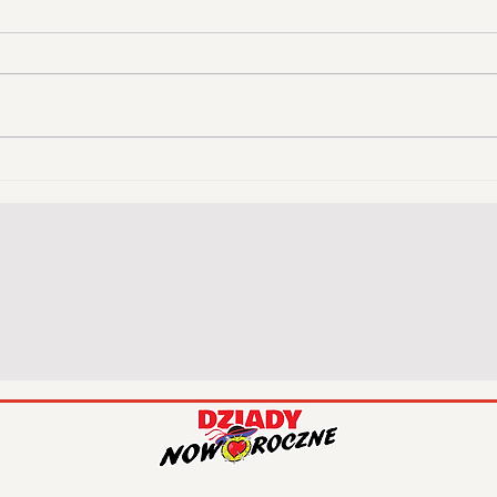
Góral
Mas