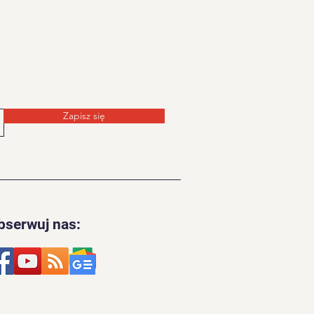
Zapisz się
bserwuj nas: