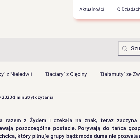
Aktualności
O Dziadac
y" z Nieledwii
"Baciary" z Cięciny
"Bałamuty" ze Z
y 2020
1 minut(y) czytania
rnasie" z Łyngu
"Juhasy" z Szarego
"Jukace" z Zab
ła razem z Żydem i czekała na znak, teraz zaczyna 
Pietrasianie" z Nieledwii
"Pawliczanie" z Lalik
"Proć
iewają poszczególne postacie. Porywają do tańca gosp
hcica, który pilnuje grupy bądź może duma nie pozwala m