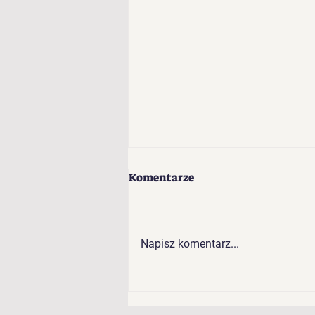
Komentarze
Napisz komentarz...
Wyniki plebiscytu na
Grupę Roku 2025!