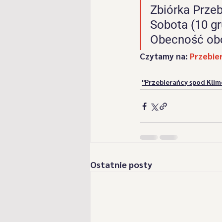
Zbiórka Przeb
"Przebierańcy spod Klimowej 
Sobota (10 gr
Obecność ob
"Romanka" z Żabnicy
"Ro
Czytamy na: 
Przebie
"Przebierańcy spod Klim
Szlachcice z Kamesznicy
Postacie Szlachciców
Ga
Ostatnie posty
"Koszykorze" z Zarzecza