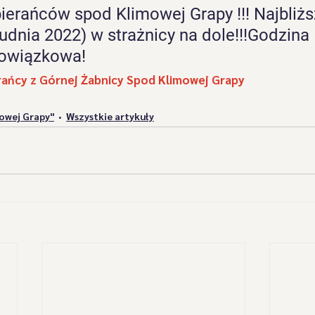
ierańców spod Klimowej Grapy !!! Najbliżs
Grapy"
"Przebierańcy" z Górnej Żabnicy
"Przybłędy
udnia 2022) w strażnicy na dole!!!Godzina 
owiązkowa! 
zbójnicy" z Suchego
"Świerki' z Prusowa
"Wyrwicisy
rańcy z Górnej Żabnicy Spod Klimowej Grapy
owej Grapy"
Wszystkie artykuły
Wszystkie artykuły
Osiągnięcia
"Bucki spod Snozy
leria Dziadów Noworocznych
"Kopytniki" z Soli-Kiczory
Postacie Jukace
Oświadczenia
„Bratanki” zza Pot