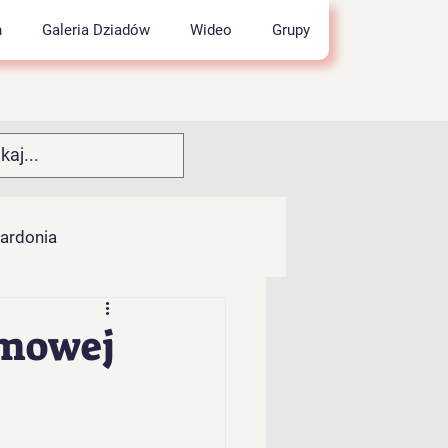
h
Galeria Dziadów
Wideo
Grupy
wardonia
łocia
imowej
pok" z Kamesznicy