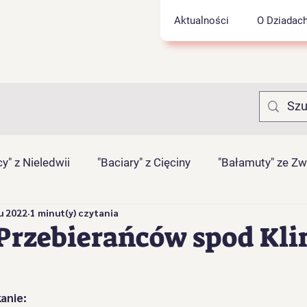
Aktualności
O Dziadac
y" z Nieledwii
"Baciary" z Cięciny
"Bałamuty" ze Z
u 2022
1 minut(y) czytania
rnasie" z Łyngu
"Juhasy" z Szarego
"Jukace" z Zab
 Przebierańców spod Kl
Pietrasianie" z Nieledwii
"Pawliczanie" z Lalik
"Proć
anie: 