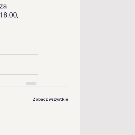
za 
" z Przybędzy
18.00, 
" z Cisca
Postacie
" z Milówki
Zobacz wszystkie
oka