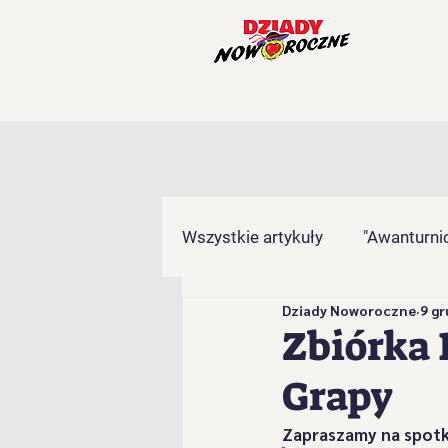
Wszystkie artykuły
"Awanturnic
Dziady Noworoczne
9 gr
"Gronicki" z Brzuśnika
"Ha
Zbiórka
Grapy
"Kamieńcoki" z Milówki
"
Zapraszamy na spotk