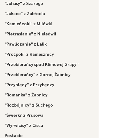
"Juhasy" z Szarego
"Jukace" z Zabłocia
"Kamieńcoki" z Milówki
"Pietrasianie" z Nieledwii
"Pawliczanie" z Lalik
"Proćpok" z Kamesznicy
"Przebierańcy spod Klimowej Grapy"
"Przebierańcy" z Górnej Żabnicy
"Przybłędy" z Przybędzy
"Romanka" z Żabnicy
"Rozbójnicy" z Suchego
"Świerki' z Prusowa
"Wyrwicisy" z Cisca
Postacie