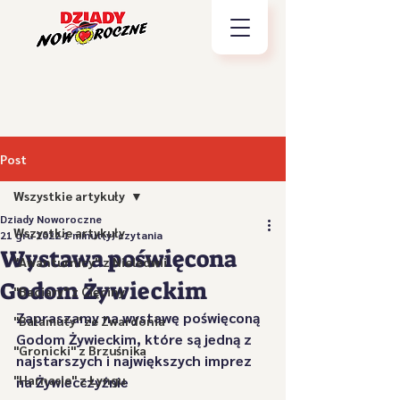
Post
Wszystkie artykuły
Dziady Noworoczne
Wszystkie artykuły
21 gru 2022
1 minut(y) czytania
Wystawa poświęcona
"Awanturnicy" z Nieledwii
Godom Żywieckim
"Baciary" z Cięciny
Zapraszamy na wystawę poświęconą 
"Bałamuty" ze Zwardonia
Godom Żywieckim, które są jedną z 
"Gronicki" z Brzuśnika
najstarszych i największych imprez 
"Harnasie" z Łyngu
na Żywiecczyźnie