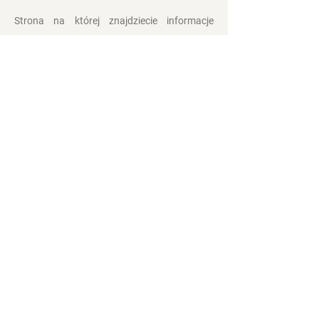
Strona na której znajdziecie informacje
związane z Kolędowaniem Dziadów
Noworocznych na
Żywiecczyznie.
Kontakt
Polityka prywatności
Zasady i Warunki
Obserwuj nas: