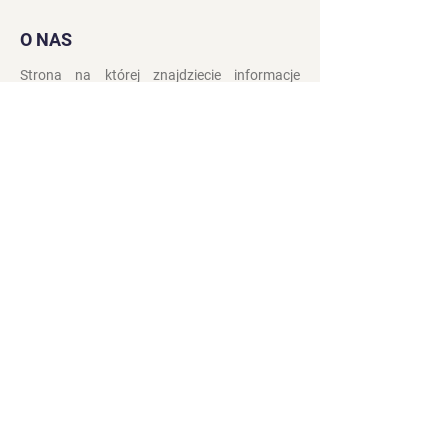
O NAS
Strona na której znajdziecie informacje
związane z Kolędowaniem Dziadów
Noworocznych na
Żywiecczyznie.
Kontakt
Polityka prywatności
Zasady i Warunki
Obserwuj nas: