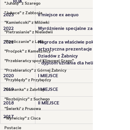
​ROK
"Juhasy" z Szarego
"Jukace" z Zabłocia
2023
II miejsce ex aequo
"Kamieńcoki" z Milówki
2022
Wyróżnienie specjalne za tańce oraz stroj
"Pietrasianie" z Nieledwii
2021
"Pawliczanie" z Lalik
Nagroda za właściwie pokazaną hierarchiza
artystyczna prezentacje treści obrzędu , 
"Proćpok" z Kamesznicy
Dziadów z Żabnicy
"Przebierańcy spod Klimowej Grapy"
- dyplom uznania dla heligonisty 
"Przebierańcy" z Górnej Żabnicy
2020
I MIEJSCE
"Przybłędy" z Przybędzy
2019
I MIEJSCE
"Romanka" z Żabnicy
"Rozbójnicy" z Suchego
2018
II MIEJSCE
"Świerki' z Prusowa
​2017
"Wyrwicisy" z Cisca
Postacie