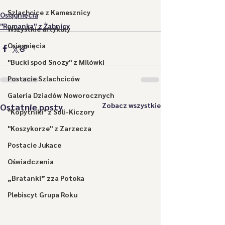
Szlachcice z Kamesznicy
Osiągnięcia
"Romanka" z Żabnicy
Wszystkie artykuły
Osiągnięcia
"Bucki spod Snozy" z Milówki
Postacie Szlachciców
Galeria Dziadów Noworocznych
Zobacz wszystkie
Ostatnie posty
"Kopytniki" z Soli-Kiczory
"Koszykorze" z Zarzecza
Postacie Jukace
Oświadczenia
„Bratanki” zza Potoka
Plebiscyt Grupa Roku