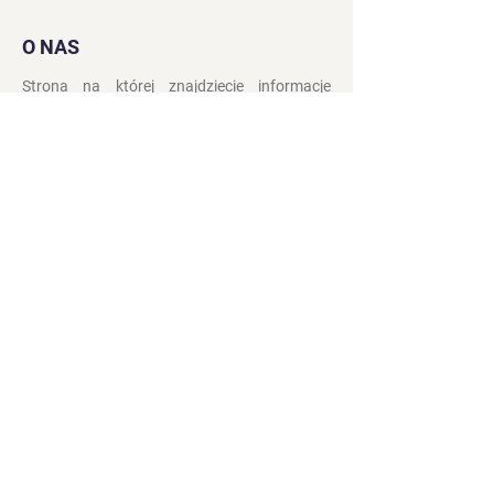
O NAS
Strona na której znajdziecie informacje
związane z Kolędowaniem Dziadów
Noworocznych na
Żywiecczyznie.
Kontakt
Polityka prywatności
Zasady i Warunki
Obserwuj nas: