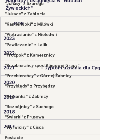
Nagrody i osiągnięcia w "Godach 
"Juhasy" z Szarego
Żywieckich" 
"Jukace" z Zabłocia
​ROK
"Kamieńcoki" z Milówki
"Pietrasianie" z Nieledwii
2023
"Pawliczanie" z Lalik
2022
"Proćpok" z Kamesznicy
"Przebierańcy spod Klimowej Grapy"
2021
- Dyplom uznania dla Cygonki
"Przebierańcy" z Górnej Żabnicy
2020
"Przybłędy" z Przybędzy
"Romanka" z Żabnicy
2019
"Rozbójnicy" z Suchego
2018
"Świerki' z Prusowa
​2017
"Wyrwicisy" z Cisca
Postacie