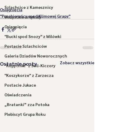
Szlachcice z Kamesznicy
Osiągnięcia
"Przebierańcy spod Klimowej Grapy"
Wszystkie artykuły
Osiągnięcia
"Bucki spod Snozy" z Milówki
Postacie Szlachciców
Galeria Dziadów Noworocznych
Zobacz wszystkie
Ostatnie posty
"Kopytniki" z Soli-Kiczory
"Koszykorze" z Zarzecza
Postacie Jukace
Oświadczenia
„Bratanki” zza Potoka
Plebiscyt Grupa Roku