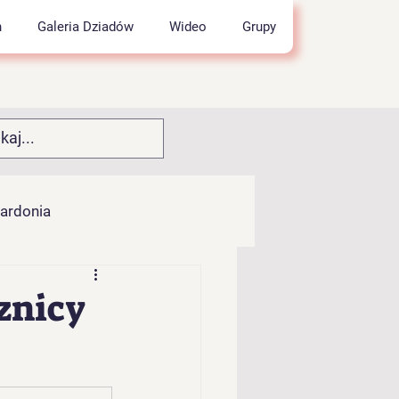
h
Galeria Dziadów
Wideo
Grupy
wardonia
łocia
znicy
pok" z Kamesznicy