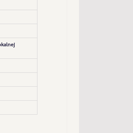
" z Przybędzy
" z Cisca
Postacie
kalnej 
" z Milówki
oka