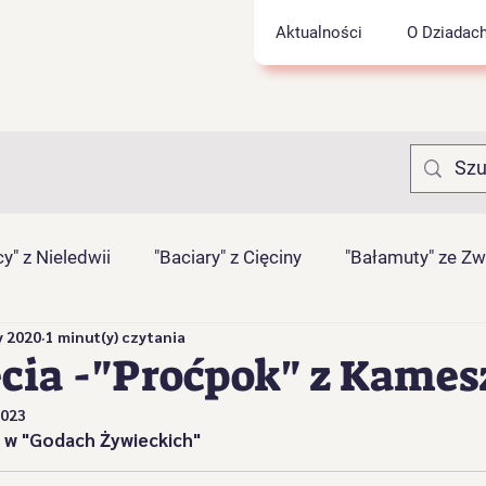
Aktualności
O Dziadac
y" z Nieledwii
"Baciary" z Cięciny
"Bałamuty" ze Z
y 2020
1 minut(y) czytania
rnasie" z Łyngu
"Juhasy" z Szarego
"Jukace" z Zab
cia -"Proćpok" z Kames
2023
Pietrasianie" z Nieledwii
"Pawliczanie" z Lalik
"Proć
a w "Godach Żywieckich" 