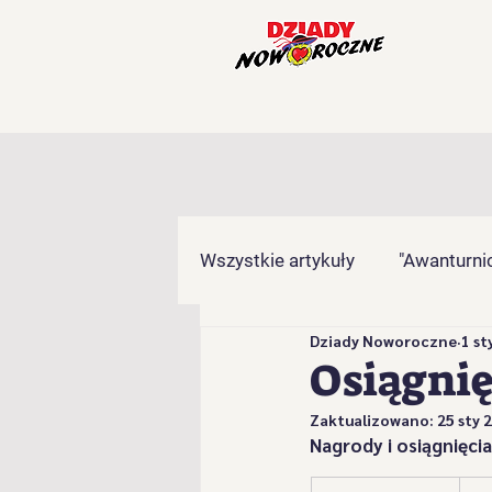
Wszystkie artykuły
"Awanturnic
Dziady Noworoczne
1 st
"Gronicki" z Brzuśnika
"Ha
Osiągnię
Zaktualizowano:
25 sty 
"Kamieńcoki" z Milówki
"
Nagrody i osiągnięci