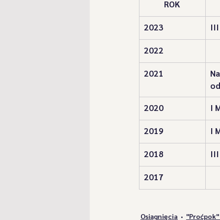
​ROK
"Przebierańcy spod Klimowej 
2023
II
2022
"Romanka" z Żabnicy
"Ro
2021
Na
od
Szlachcice z Kamesznicy
2020
I 
2019
I 
Postacie Szlachciców
Ga
2018
II
"Koszykorze" z Zarzecza
​2017
Osiągnięcia
"Proćpok"