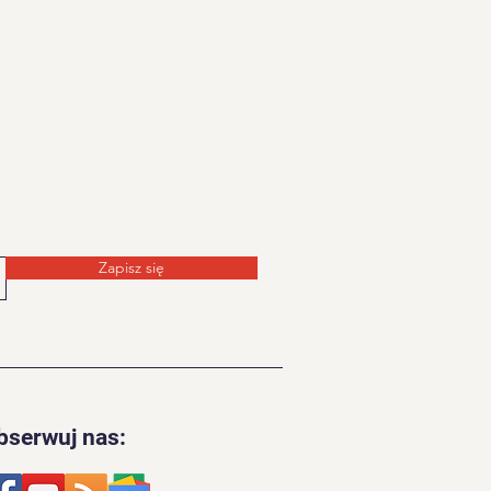
Zapisz się
bserwuj nas: