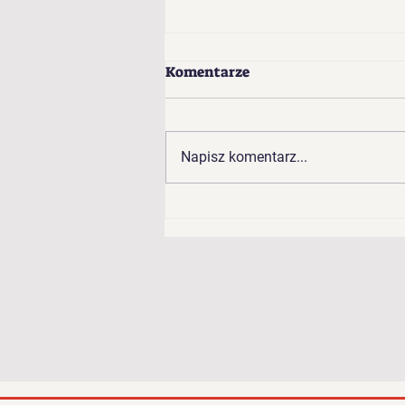
Komentarze
Napisz komentarz...
Wyniki plebiscytu na
Grupę Roku 2024!