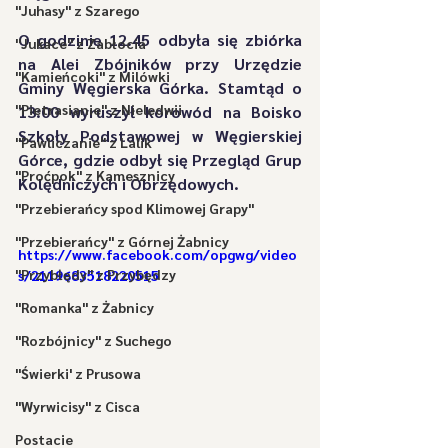
"Juhasy" z Szarego
O godzinie 12.45 odbyła się zbiórka 
"Jukace" z Zabłocia
na Alei Zbójników przy Urzędzie 
"Kamieńcoki" z Milówki
Gminy Węgierska Górka. Stamtąd o
"Pietrasianie" z Nieledwii
13:00 wyruszył korowód na Boisko 
Szkoły Podstawowej w Węgierskiej 
"Pawliczanie" z Lalik
Górce
, gdzie odbył się Przegląd Grup 
"Proćpok" z Kamesznicy
Kolędniczych i Obrzędowych.
"Przebierańcy spod Klimowej Grapy"
"Przebierańcy" z Górnej Żabnicy
https://www.facebook.com/opgwg/video
"Przybłędy" z Przybędzy
s/2119683518220515
"Romanka" z Żabnicy
"Rozbójnicy" z Suchego
"Świerki' z Prusowa
"Wyrwicisy" z Cisca
Postacie