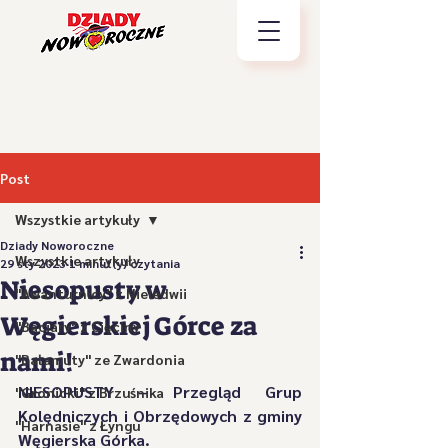
Post
Wszystkie artykuły
Dziady Noworoczne
Wszystkie artykuły
29 sty 2023
1 minut(y) czytania
Niesopusty w
"Awanturnicy" z Nieledwii
Węgierskiej Górce za
"Baciary" z Cięciny
nami!
"Bałamuty" ze Zwardonia
NIESOPUSTY
 – Przegląd Grup 
"Gronicki" z Brzuśnika
Kolędniczych i Obrzędowych z gminy 
"Harnasie" z Łyngu
Węgierska Górka.