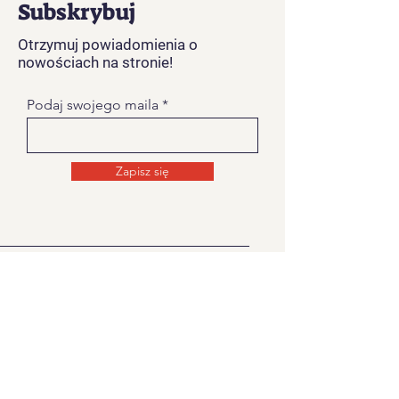
Subskrybuj
Otrzymuj powiadomienia o
nowościach na stronie!
Podaj swojego maila
Zapisz się
O NAS
Strona na której znajdziecie informacje
związane z Kolędowaniem Dziadów
Noworocznych na
Żywiecczyznie.