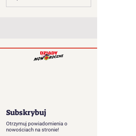
Noworocznych podbija
galerii!
serca – magia tradycji
przyciąga tłumy!
Subskrybuj
Otrzymuj powiadomienia o
nowościach na stronie!