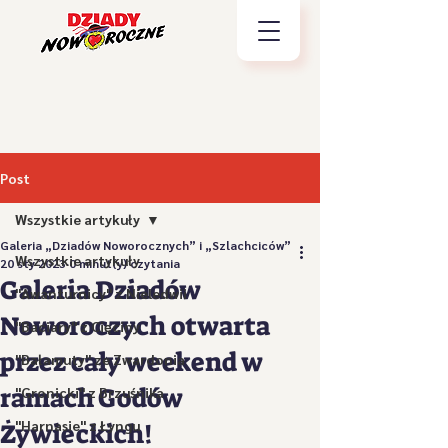
Post
Wszystkie artykuły
Galeria „Dziadów Noworocznych” i „Szlachciców”
Wszystkie artykuły
20 sty 2023
0 minut(y) czytania
Galeria Dziadów
"Awanturnicy" z Nieledwii
Noworoczych otwarta
"Baciary" z Cięciny
przez cały weekend w
"Bałamuty" ze Zwardonia
ramach Godów
"Gronicki" z Brzuśnika
"Harnasie" z Łyngu
Żywieckich!