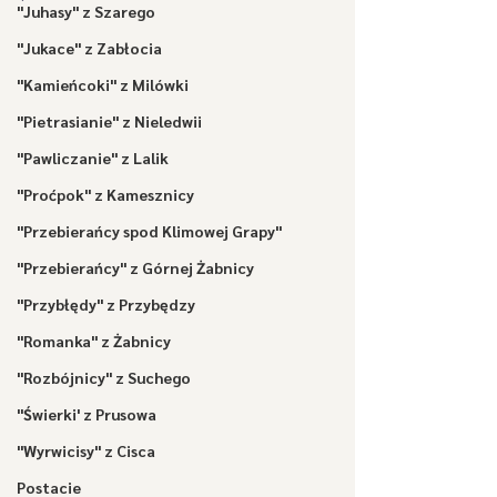
"Juhasy" z Szarego
"Jukace" z Zabłocia
"Kamieńcoki" z Milówki
"Pietrasianie" z Nieledwii
"Pawliczanie" z Lalik
"Proćpok" z Kamesznicy
"Przebierańcy spod Klimowej Grapy"
"Przebierańcy" z Górnej Żabnicy
"Przybłędy" z Przybędzy
"Romanka" z Żabnicy
"Rozbójnicy" z Suchego
"Świerki' z Prusowa
"Wyrwicisy" z Cisca
Postacie