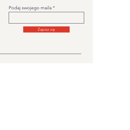
Podaj swojego maila
Zapisz się
O NAS
Strona na której znajdziecie informacje
związane z Kolędowaniem Dziadów
Noworocznych na
Żywiecczyznie.
Kontakt
Polityka prywatności
Zasady i Warunki