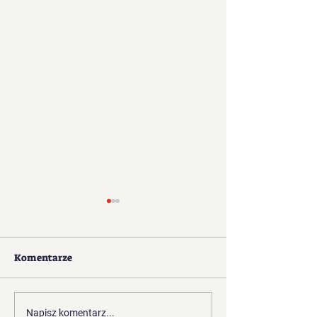
Komentarze
Galeria Dziadów
Telewizja w nas
Napisz komentarz...