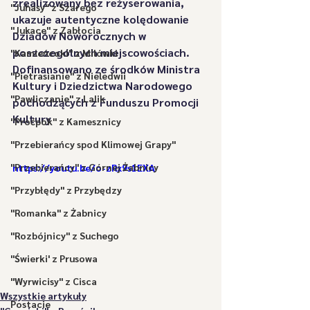
zrealizowany bez reżyserowania, 
"Juhasy" z Szarego
ukazuje autentyczne kolędowanie 
"Jukace" z Zabłocia
Dziadów Noworocznych w 
poszczególnych miejscowościach.   
"Kamieńcoki" z Milówki
Dofinansowano ze środków Ministra 
"Pietrasianie" z Nieledwii
Kultury i Dziedzictwa Narodowego 
"Pawliczanie" z Lalik
pochodzących z Funduszu Promocji 
Kultury
"Proćpok" z Kamesznicy
"Przebierańcy spod Klimowej Grapy"
"Przebierańcy" z Górnej Żabnicy
https://youtu.be/o-zRx9s1EXA
"Przybłędy" z Przybędzy
"Romanka" z Żabnicy
"Rozbójnicy" z Suchego
"Świerki' z Prusowa
"Wyrwicisy" z Cisca
Wszystkie artykuły
Postacie