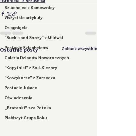
"Gronicki" z Brzuśnika
Szlachcice z Kamesznicy
Wszystkie artykuły
Osiągnięcia
"Bucki spod Snozy" z Milówki
Postacie Szlachciców
Zobacz wszystkie
Ostatnie posty
Galeria Dziadów Noworocznych
"Kopytniki" z Soli-Kiczory
"Koszykorze" z Zarzecza
Postacie Jukace
Oświadczenia
„Bratanki” zza Potoka
Plebiscyt Grupa Roku