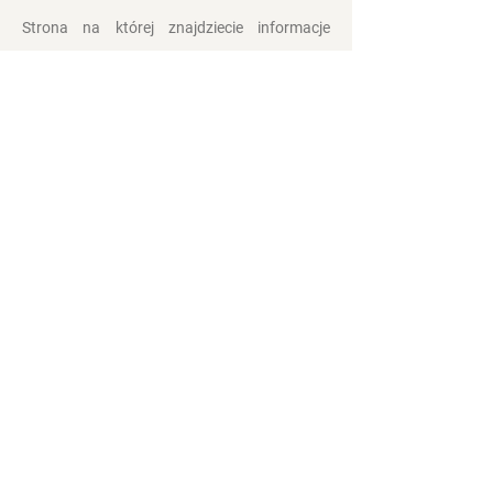
Strona na której znajdziecie informacje
związane z Kolędowaniem Dziadów
Noworocznych na
Żywiecczyznie.
Kontakt
Polityka prywatności
Zasady i Warunki
Obserwuj nas:
Organizatorzy