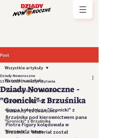
Post
Wszystkie artykuły
Dziady Noworoczne
Wszystkie artykuły
13 lut 2021
1 minut(y) czytania
Dziady Noworoczne -
"Awanturnicy" z Nieledwii
"Gronicki" z Brzuśnika
"Baciary" z Cięciny
Grupa kolędnicza "Gronicki" z 
"Bałamuty" ze Zwardonia
Brzuśnika pod kierownictwem pana 
"Gronicki" z Brzuśnika
Piotra Figury kolędowała w 
"Harnasie" z Łyngu
Brzuśniku.  Materiał został 