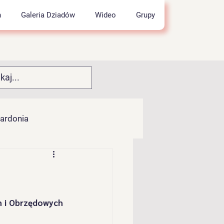
h
Galeria Dziadów
Wideo
Grupy
wardonia
łocia
pok" z Kamesznicy
Serdecznie zapraszamy do udziału w 54. Przeglądzie Zespołów Kolędniczych i Obrzędowych 