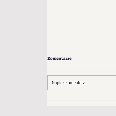
Komentarze
Napisz komentarz...
Wyniki plebiscytu na
Grupę Roku 2025!