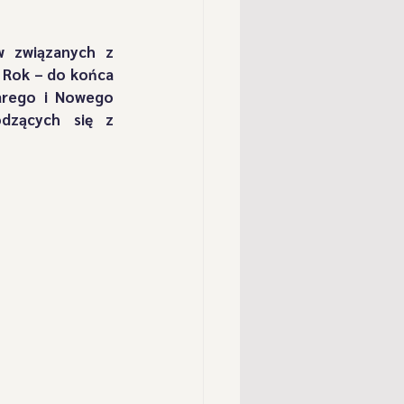
" z Przybędzy
 związanych z 
Rok – do końca 
arego i Nowego 
" z Cisca
Postacie
zących się z 
" z Milówki
oka