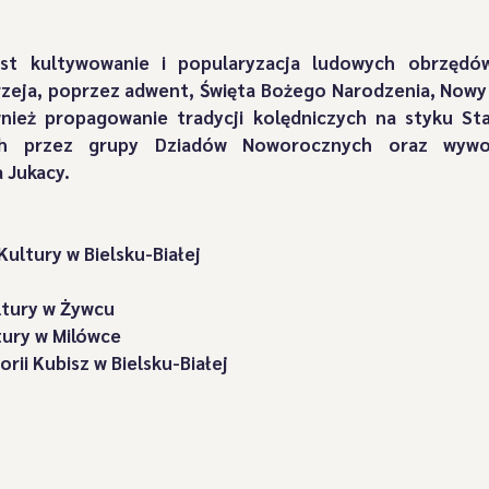
Grapy"
"Przebierańcy" z Górnej Żabnicy
"Przybłędy
st kultywowanie i popularyzacja ludowych obrzędów
zeja, poprzez adwent, Święta Bożego Narodzenia, Nowy 
nież propagowanie tradycji kolędniczych na styku St
zbójnicy" z Suchego
"Świerki' z Prusowa
"Wyrwicisy
ch przez grupy Dziadów Noworocznych oraz wywod
 Jukacy.
Wszystkie artykuły
Osiągnięcia
"Bucki spod Snozy
ultury w Bielsku-Białej
:
leria Dziadów Noworocznych
"Kopytniki" z Soli-Kiczory
ltury w Żywcu 
ury w Milówce
rii Kubisz w Bielsku-Białej
Postacie Jukace
Oświadczenia
„Bratanki” zza Pot