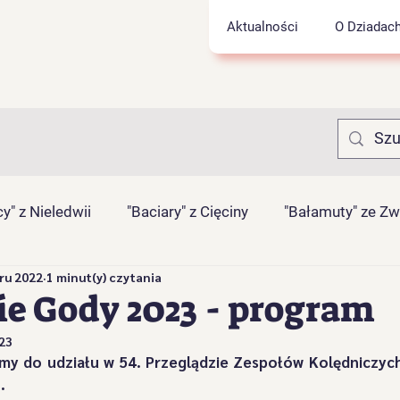
Aktualności
O Dziadac
y" z Nieledwii
"Baciary" z Cięciny
"Bałamuty" ze Z
ru 2022
1 minut(y) czytania
rnasie" z Łyngu
"Juhasy" z Szarego
"Jukace" z Zab
e Gody 2023 - program
023
Pietrasianie" z Nieledwii
"Pawliczanie" z Lalik
"Proć
.