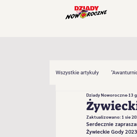
Wszystkie artykuły
"Awanturnic
Dziady Noworoczne
13 g
"Gronicki" z Brzuśnika
"Ha
Żywiecki
Zaktualizowano:
1 sie 2
"Kamieńcoki" z Milówki
"
Żywieckie Gody 2023