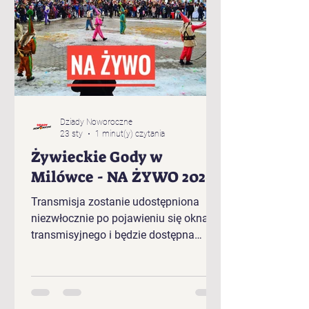
Dziady Noworoczne
23 sty
1 minut(y) czytania
Żywieckie Gody w
Milówce - NA ŻYWO 2026
Transmisja zostanie udostępniona
niezwłocznie po pojawieniu się okna
transmisyjnego i będzie dostępna
bezpośrednio w tym artykule.
Kolejność występujących w plenerze
Żywieckich Godów 2026 r. w Milówce:
„Baciary” z Cięciny „Gronicki” z