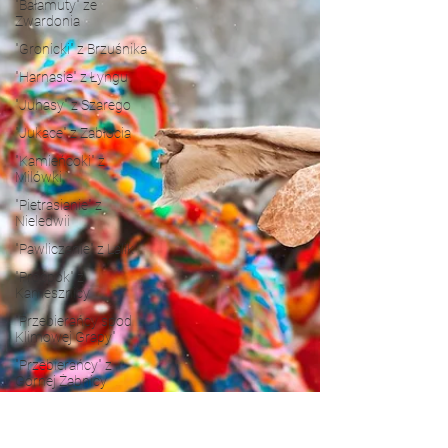
"Bałamuty" ze
Zwardonia
"Gronicki" z Brzuśnika
"Harnasie" z Łyngu
"Juhasy" z Szarego
"Jukace" z Zabłocia
"Kamieńcoki" z
Milówki
"Pietrasianie" z
Nieledwii
"Pawliczanie" z Lalik
"Proćpok" z
Kamesznicy
"Przebierańcy spod
Klimowej Grapy"
"Przebierańcy" z
Górnej Żabnicy
"Przybłędy" z
Przybędzy