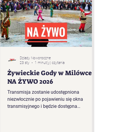
Dziady Noworoczne
23 sty
1 minut(y) czytania
Żywieckie Gody w Milówce -
NA ŻYWO 2026
Transmisja zostanie udostępniona
niezwłocznie po pojawieniu się okna
transmisyjnego i będzie dostępna
bezpośrednio w tym artykule. Kolejność
występujących w plenerze Żywieckich
Godów 2026 r. w Milówce: „Baciary” z