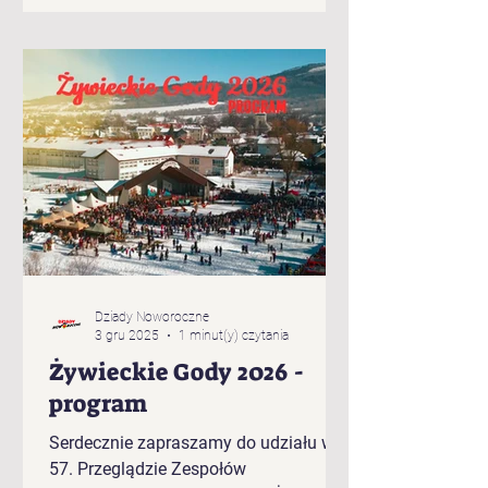
Brzuśnika „Jukace” z Zabłocia
„Pietrasianie” z Nieledwi „Świerki” z
Prusowa „Bucki” spod Snozy „Bratanki
zza Potoka” z Brzuśnika „Bojcery” z
Milówki „Przybłędy” z Przybędzy
„Wyrwicisy” z Ciśca „Romanka” z
Żabnicy „Harnasie z Łyngu” z Milówki
„K
Dziady Noworoczne
3 gru 2025
1 minut(y) czytania
Żywieckie Gody 2026 -
program
Serdecznie zapraszamy do udziału w
57. Przeglądzie Zespołów