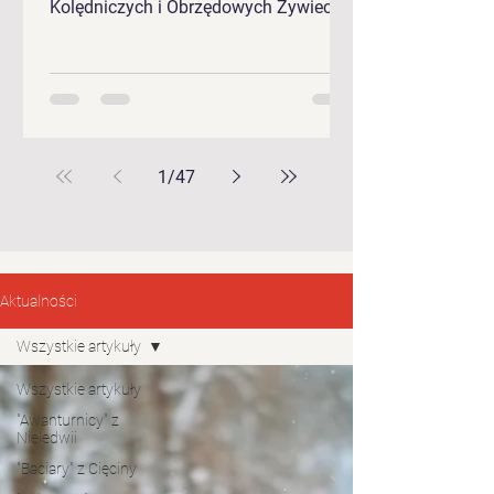
Kolędniczych i Obrzędowych Żywieckie
Gody 2026.
1
/
47
Aktualności
Wszystkie artykuły
Wszystkie artykuły
"Awanturnicy" z
Nieledwii
"Baciary" z Cięciny