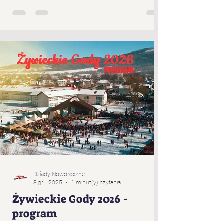
Cięciny „Gronicki” z Brzuśnika „Jukace” z
Zabłocia „Pietrasianie” z Nieledwi „Świerki”
z Prusowa „Bucki” spod Snozy „Bratanki
zza Potoka” z Brzuśnika „Bojcery” z Milówki
„Przybłędy” z Przybędzy „Wyrwicisy” z
Ciśca „Romanka” z Żabnicy „Harnasie z
Łyngu” z Milówki „K
Dziady Noworoczne
3 gru 2025
1 minut(y) czytania
Żywieckie Gody 2026 -
program