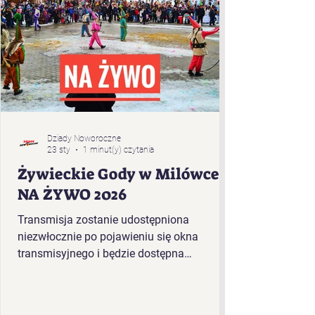
Dziady Noworoczne
23 sty
1 minut(y) czytania
Żywieckie Gody w Milówce -
NA ŻYWO 2026
Transmisja zostanie udostępniona
niezwłocznie po pojawieniu się okna
transmisyjnego i będzie dostępna
bezpośrednio w tym artykule. Kolejność
występujących w plenerze Żywieckich
Godów 2026 r. w Milówce: „Baciary” z