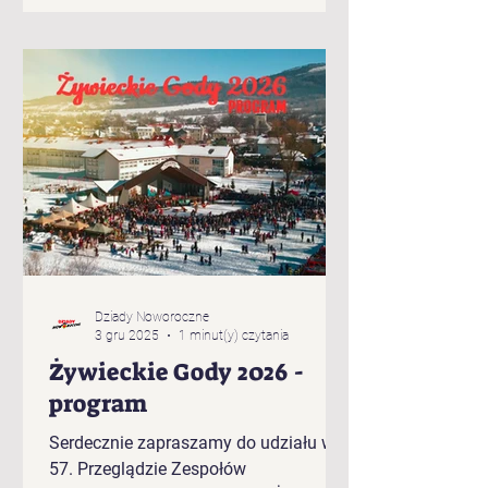
Brzuśnika „Jukace” z Zabłocia
„Pietrasianie” z Nieledwi „Świerki” z
Prusowa „Bucki” spod Snozy „Bratanki
zza Potoka” z Brzuśnika „Bojcery” z
Milówki „Przybłędy” z Przybędzy
„Wyrwicisy” z Ciśca „Romanka” z
Żabnicy „Harnasie z Łyngu” z Milówki
„K
Dziady Noworoczne
3 gru 2025
1 minut(y) czytania
Żywieckie Gody 2026 -
program
Serdecznie zapraszamy do udziału w
57. Przeglądzie Zespołów