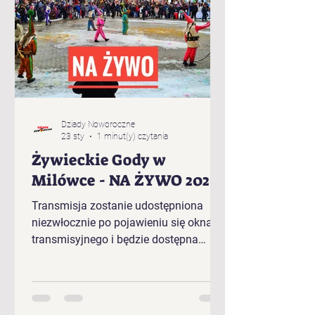
Dziady Noworoczne
23 sty
1 minut(y) czytania
Żywieckie Gody w
Milówce - NA ŻYWO 2026
Transmisja zostanie udostępniona
niezwłocznie po pojawieniu się okna
transmisyjnego i będzie dostępna
bezpośrednio w tym artykule.
Kolejność występujących w plenerze
Żywieckich Godów 2026 r. w Milówce:
„Baciary” z Cięciny „Gronicki” z