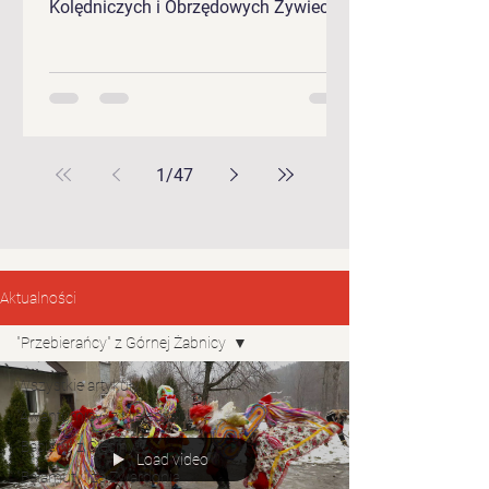
Kolędniczych i Obrzędowych Żywieckie
Gody 2026.
1
/
47
Aktualności
"Przebierańcy" z Górnej Żabnicy
Wszystkie artykuły
"Awanturnicy" z Nieledwii
"Baciary" z Cięciny
Load video
"Bałamuty" ze Zwardonia