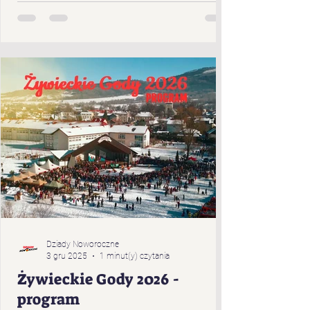
Cięciny „Gronicki” z Brzuśnika „Jukace” z
Zabłocia „Pietrasianie” z Nieledwi „Świerki”
z Prusowa „Bucki” spod Snozy „Bratanki
zza Potoka” z Brzuśnika „Bojcery” z Milówki
„Przybłędy” z Przybędzy „Wyrwicisy” z
Ciśca „Romanka” z Żabnicy „Harnasie z
Łyngu” z Milówki „K
Dziady Noworoczne
3 gru 2025
1 minut(y) czytania
Żywieckie Gody 2026 -
program