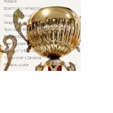
Postacie
Szlachcice z Kamesznicy
Wszystkie artykuły
Osiągnięcia
"Bucki spod Snozy" z Milówki
Postacie Szlachciców
Galeria Dziadów Noworocznych
"Kopytniki" z Soli-Kiczory
"Koszykorze" z Zarzecza
Postacie Jukace
Oświadczenia
„Bratanki” zza Potoka
Plebiscyt Grupa Roku