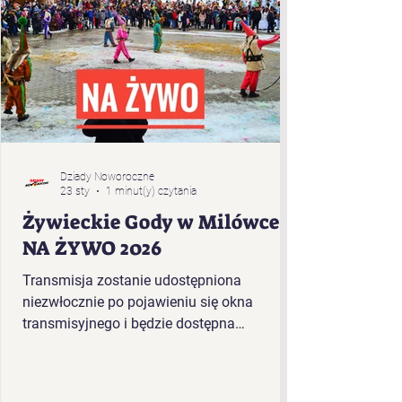
Dziady Noworoczne
23 sty
1 minut(y) czytania
Żywieckie Gody w Milówce -
NA ŻYWO 2026
Transmisja zostanie udostępniona
niezwłocznie po pojawieniu się okna
transmisyjnego i będzie dostępna
bezpośrednio w tym artykule. Kolejność
występujących w plenerze Żywieckich
Godów 2026 r. w Milówce: „Baciary” z