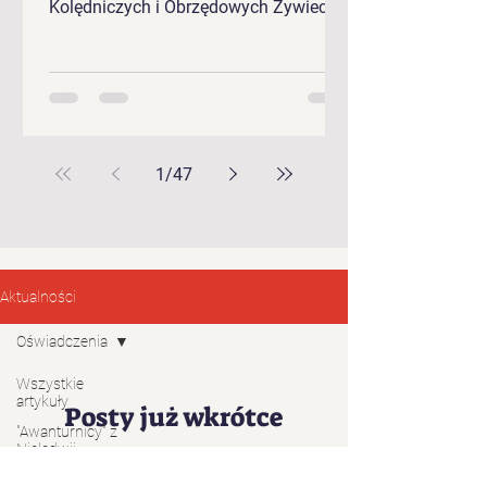
Kolędniczych i Obrzędowych Żywieckie
Gody 2026.
1
/
47
Aktualności
Oświadczenia
Wszystkie
artykuły
Posty już wkrótce
"Awanturnicy" z
Nieledwii
Zapoznaj się z kategoriami tego bloga
lub spróbuj ponownie później.
"Baciary" z