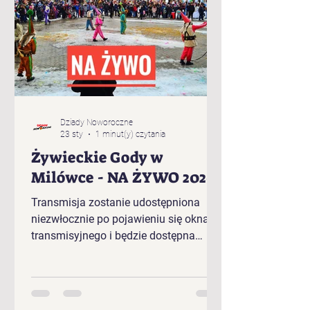
Dziady Noworoczne
23 sty
1 minut(y) czytania
Żywieckie Gody w
Milówce - NA ŻYWO 2026
Transmisja zostanie udostępniona
niezwłocznie po pojawieniu się okna
transmisyjnego i będzie dostępna
bezpośrednio w tym artykule.
Kolejność występujących w plenerze
Żywieckich Godów 2026 r. w Milówce:
„Baciary” z Cięciny „Gronicki” z