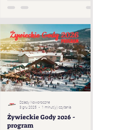
Cięciny „Gronicki” z Brzuśnika „Jukace” z
Zabłocia „Pietrasianie” z Nieledwi „Świerki”
z Prusowa „Bucki” spod Snozy „Bratanki
zza Potoka” z Brzuśnika „Bojcery” z Milówki
„Przybłędy” z Przybędzy „Wyrwicisy” z
Ciśca „Romanka” z Żabnicy „Harnasie z
Łyngu” z Milówki „K
Dziady Noworoczne
3 gru 2025
1 minut(y) czytania
Żywieckie Gody 2026 -
program