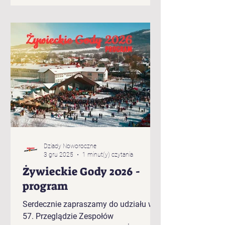
Brzuśnika „Jukace” z Zabłocia
„Pietrasianie” z Nieledwi „Świerki” z
Prusowa „Bucki” spod Snozy „Bratanki
zza Potoka” z Brzuśnika „Bojcery” z
Milówki „Przybłędy” z Przybędzy
„Wyrwicisy” z Ciśca „Romanka” z
Żabnicy „Harnasie z Łyngu” z Milówki
„K
Dziady Noworoczne
3 gru 2025
1 minut(y) czytania
Żywieckie Gody 2026 -
program
Serdecznie zapraszamy do udziału w
57. Przeglądzie Zespołów