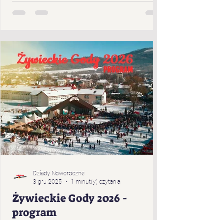
Cięciny „Gronicki” z Brzuśnika „Jukace” z
Zabłocia „Pietrasianie” z Nieledwi „Świerki”
z Prusowa „Bucki” spod Snozy „Bratanki
zza Potoka” z Brzuśnika „Bojcery” z Milówki
„Przybłędy” z Przybędzy „Wyrwicisy” z
Ciśca „Romanka” z Żabnicy „Harnasie z
Łyngu” z Milówki „K
Dziady Noworoczne
3 gru 2025
1 minut(y) czytania
Żywieckie Gody 2026 -
program