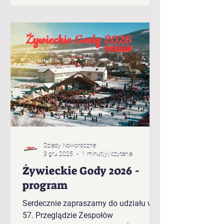
Brzuśnika „Jukace” z Zabłocia
„Pietrasianie” z Nieledwi „Świerki” z
Prusowa „Bucki” spod Snozy „Bratanki
zza Potoka” z Brzuśnika „Bojcery” z
Milówki „Przybłędy” z Przybędzy
„Wyrwicisy” z Ciśca „Romanka” z
Żabnicy „Harnasie z Łyngu” z Milówki
„K
Dziady Noworoczne
3 gru 2025
1 minut(y) czytania
Żywieckie Gody 2026 -
program
Serdecznie zapraszamy do udziału w
57. Przeglądzie Zespołów