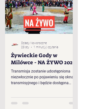
Dziady Noworoczne
23 sty
1 minut(y) czytania
Żywieckie Gody w
Milówce - NA ŻYWO 2026
Transmisja zostanie udostępniona
niezwłocznie po pojawieniu się okna
transmisyjnego i będzie dostępna
bezpośrednio w tym artykule.
Kolejność występujących w plenerze
Żywieckich Godów 2026 r. w Milówce:
„Baciary” z Cięciny „Gronicki” z