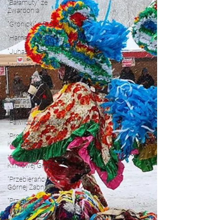
"Bałamuty" ze
Zwardonia
"Gronicki" z Brzuśnika
"Harnasie" z Łyngu
"Juhasy" z Szarego
"Jukace" z Zabłocia
"Kamieńcoki" z
Milówki
"Pietrasianie" z
Nieledwii
"Pawliczanie" z Lalik
"Proćpok" z
Kamesznicy
"Przebierańcy spod
Klimowej Grapy"
"Przebierańcy" z
Górnej Żabnicy
"Przybłędy" z
Przybędzy