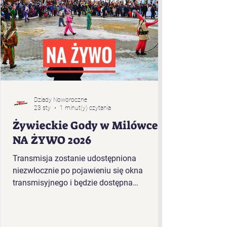
Dziady Noworoczne
23 sty
1 minut(y) czytania
Żywieckie Gody w Milówce -
NA ŻYWO 2026
Transmisja zostanie udostępniona
niezwłocznie po pojawieniu się okna
transmisyjnego i będzie dostępna
bezpośrednio w tym artykule. Kolejność
występujących w plenerze Żywieckich
Godów 2026 r. w Milówce: „Baciary” z