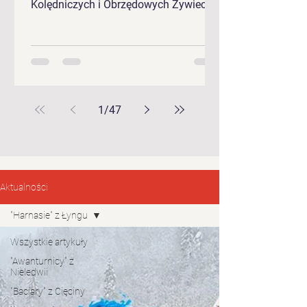
Kolędniczych i Obrzędowych Żywieckie
Gody 2026.
1
/
47
Aktualności
"Harnasie" z Łyngu
Wszystkie artykuły
"Awanturnicy" z
Nieledwii
"Baciary" z Cięciny