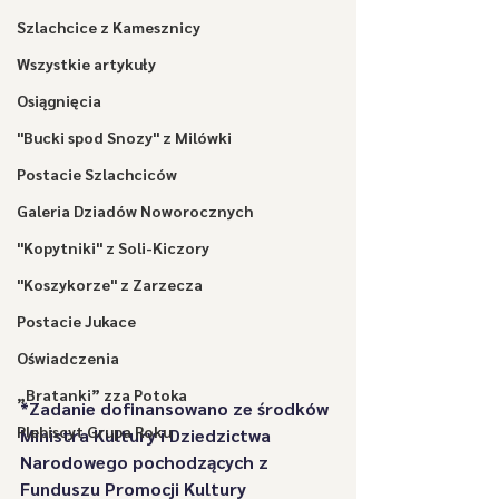
Szlachcice z Kamesznicy
Wszystkie artykuły
Osiągnięcia
"Bucki spod Snozy" z Milówki
Postacie Szlachciców
Galeria Dziadów Noworocznych
"Kopytniki" z Soli-Kiczory
"Koszykorze" z Zarzecza
Postacie Jukace
Oświadczenia
„Bratanki” zza Potoka
*Zadanie dofinansowano ze środków 
Plebiscyt Grupa Roku
Ministra Kultury i Dziedzictwa 
Narodowego pochodzących z 
Funduszu Promocji Kultury