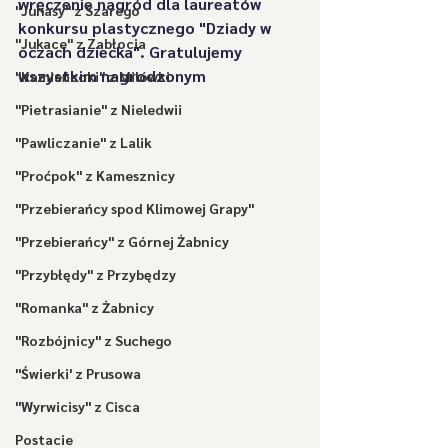
wręczenie nagród dla laureatów 
"Juhasy" z Szarego
konkursu plastycznego "Dziady w 
"Jukace" z Zabłocia
oczach dziecka". Gratulujemy 
wszystkim nagrodzonym 
"Kamieńcoki" z Milówki
"Pietrasianie" z Nieledwii
"Pawliczanie" z Lalik
"Proćpok" z Kamesznicy
"Przebierańcy spod Klimowej Grapy"
"Przebierańcy" z Górnej Żabnicy
"Przybłędy" z Przybędzy
"Romanka" z Żabnicy
"Rozbójnicy" z Suchego
"Świerki' z Prusowa
"Wyrwicisy" z Cisca
Postacie