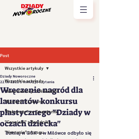
Post
Wszystkie artykuły
Dziady Noworoczne
Wszystkie artykuły
22 lis 2022
1 minut(y) czytania
Wręczenie nagród dla
"Awanturnicy" z Nieledwii
laureatów konkursu
"Baciary" z Cięciny
plastycznego "Dziady w
"Bałamuty" ze Zwardonia
oczach dziecka"
"Gronicki" z Brzuśnika
"Harnasie" z Łyngu
Dzisiaj w GOK-u w Milówce odbyło się 