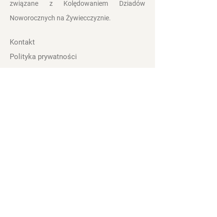
związane z Kolędowaniem Dziadów
Noworocznych na
Żywiecczyznie.
Kontakt
Polityka prywatności
Zasady i Warunki
Obserwuj nas:
Organizatorzy
"Godów Żywieckich"