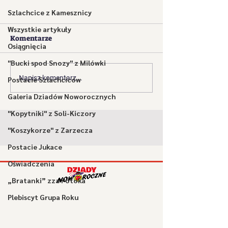
Szlachcice z Kamesznicy
Wszystkie artykuły
Komentarze
Osiągnięcia
"Bucki spod Snozy" z Milówki
Gościna w Milówce za
Laureaci przeg
Napisz komentarz...
Postacie Szlachciców
nami [WIDEO]
kolędniczych i
Galeria Dziadów Noworocznych
obrzędowych
"Kopytniki" z Soli-Kiczory
występujących 
2023
"Koszykorze" z Zarzecza
Postacie Jukace
Oświadczenia
„Bratanki” zza Potoka
Plebiscyt Grupa Roku