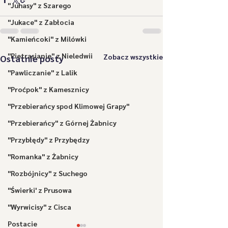
"Juhasy" z Szarego
"Jukace" z Zabłocia
"Kamieńcoki" z Milówki
"Pietrasianie" z Nieledwii
Zobacz wszystkie
Ostatnie posty
"Pawliczanie" z Lalik
"Proćpok" z Kamesznicy
"Przebierańcy spod Klimowej Grapy"
"Przebierańcy" z Górnej Żabnicy
"Przybłędy" z Przybędzy
"Romanka" z Żabnicy
"Rozbójnicy" z Suchego
"Świerki' z Prusowa
"Wyrwicisy" z Cisca
Postacie