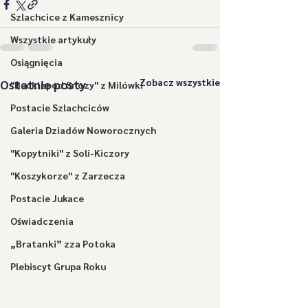
Szlachcice z Kamesznicy
Wszystkie artykuły
Osiągnięcia
Zobacz wszystkie
Ostatnie posty
"Bucki spod Snozy" z Milówki
Postacie Szlachciców
Galeria Dziadów Noworocznych
"Kopytniki" z Soli-Kiczory
"Koszykorze" z Zarzecza
Postacie Jukace
Oświadczenia
„Bratanki” zza Potoka
Plebiscyt Grupa Roku