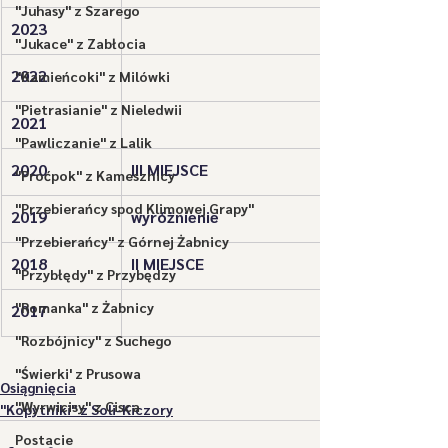
"Juhasy" z Szarego
2023
"Jukace" z Zabłocia
2022
"Kamieńcoki" z Milówki
"Pietrasianie" z Nieledwii
2021
"Pawliczanie" z Lalik
2020
III MIEJSCE
"Proćpok" z Kamesznicy
"Przebierańcy spod Klimowej Grapy"
2019
wyróżnienie
"Przebierańcy" z Górnej Żabnicy
2018
II MIEJSCE
"Przybłędy" z Przybędzy
"Romanka" z Żabnicy
​2017
"Rozbójnicy" z Suchego
"Świerki' z Prusowa
Osiągnięcia
"Wyrwicisy" z Cisca
"Kopytniki" z Soli-Kiczory
Postacie