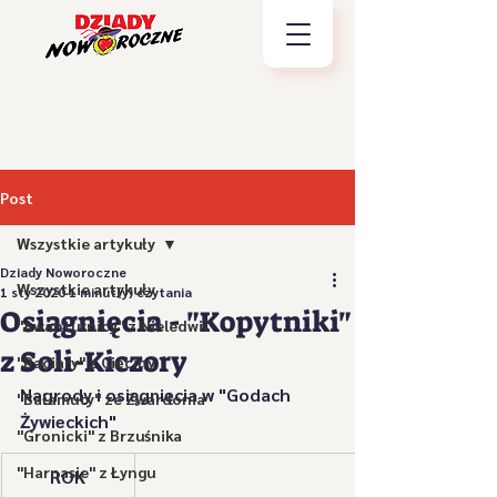
Post
Wszystkie artykuły
Dziady Noworoczne
Wszystkie artykuły
1 sty 2020
1 minut(y) czytania
Osiągnięcia - "Kopytniki"
"Awanturnicy" z Nieledwii
z Soli-Kiczory
"Baciary" z Cięciny
Nagrody i osiągnięcia w "Godach 
"Bałamuty" ze Zwardonia
Żywieckich" 
"Gronicki" z Brzuśnika
"Harnasie" z Łyngu
​ROK