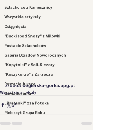
Szlachcice z Kamesznicy
Wszystkie artykuły
Osiągnięcia
"Bucki spod Snozy" z Milówki
Postacie Szlachciców
Galeria Dziadów Noworocznych
"Kopytniki" z Soli-Kiczory
"Koszykorze" z Zarzecza
Postacie Jukace
źródło: wegierska-gorka.opg.pl
Wszystkie artykuły
Oświadczenia
„Bratanki” zza Potoka
Plebiscyt Grupa Roku