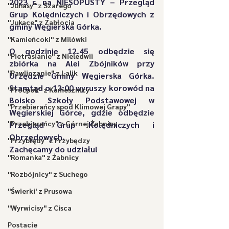
2023 r. na NIESOPUSTY
 – Przegląd 
"Juhasy" z Szarego
Grup Kolędniczych i Obrzędowych z 
"Jukace" z Zabłocia
gminy Węgierska Górka.
"Kamieńcoki" z Milówki
O godzinie 12.45 odbędzie się 
"Pietrasianie" z Nieledwii
zbiórka na Alei Zbójników przy 
"Pawliczanie" z Lalik
Urzędzie Gminy Węgierska Górka. 
Stamtąd o
 13:00 wyruszy korowód na 
"Proćpok" z Kamesznicy
Boisko Szkoły Podstawowej w 
"Przebierańcy spod Klimowej Grapy"
Węgierskiej Górce
, gdzie odbędzie 
"Przebierańcy" z Górnej Żabnicy
Przegląd Grup Kolędniczych i 
Obrzędowych.
"Przybłędy" z Przybędzy
Zachęcamy do udziału!
"Romanka" z Żabnicy
"Rozbójnicy" z Suchego
"Świerki' z Prusowa
"Wyrwicisy" z Cisca
Postacie