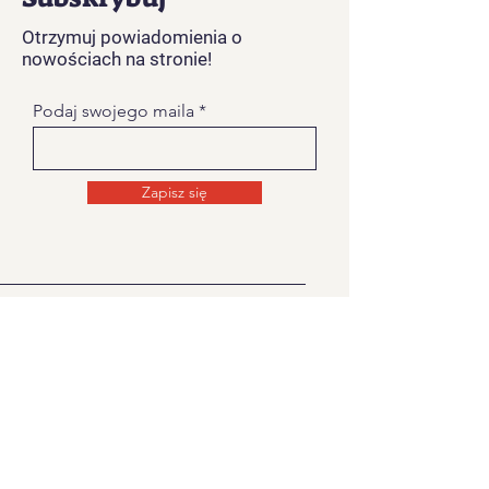
Otrzymuj powiadomienia o
nowościach na stronie!
Podaj swojego maila
Zapisz się
O NAS
Strona na której znajdziecie informacje
związane z Kolędowaniem Dziadów
Noworocznych na
Żywiecczyznie.