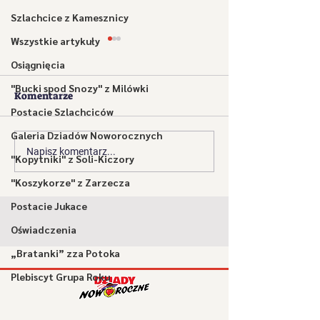
Szlachcice z Kamesznicy
Wszystkie artykuły
Osiągnięcia
"Bucki spod Snozy" z Milówki
Komentarze
Doktór
Golibroda
Postacie Szlachciców
Galeria Dziadów Noworocznych
Napisz komentarz...
"Kopytniki" z Soli-Kiczory
"Koszykorze" z Zarzecza
Postacie Jukace
Oświadczenia
„Bratanki” zza Potoka
Plebiscyt Grupa Roku