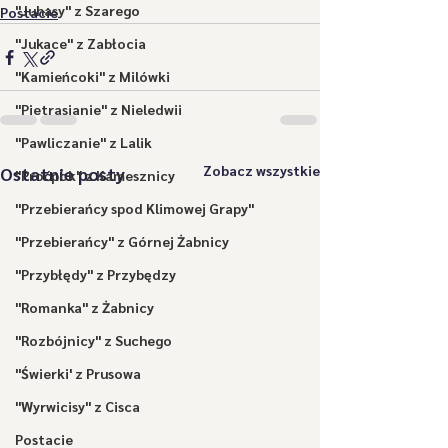
"Juhasy" z Szarego
Postacie
"Jukace" z Zabłocia
"Kamieńcoki" z Milówki
"Pietrasianie" z Nieledwii
"Pawliczanie" z Lalik
Zobacz wszystkie
Ostatnie posty
"Proćpok" z Kamesznicy
"Przebierańcy spod Klimowej Grapy"
"Przebierańcy" z Górnej Żabnicy
"Przybłędy" z Przybędzy
"Romanka" z Żabnicy
"Rozbójnicy" z Suchego
"Świerki' z Prusowa
"Wyrwicisy" z Cisca
Postacie