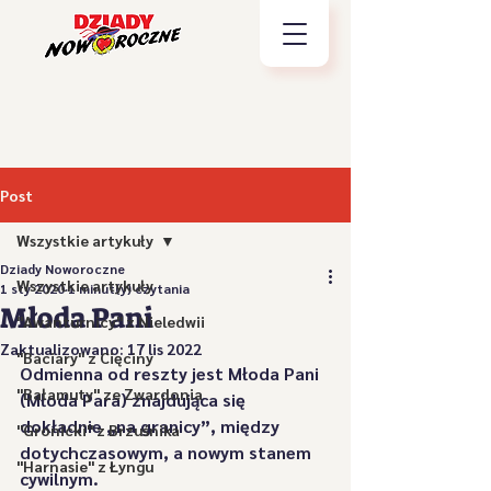
Post
Wszystkie artykuły
Dziady Noworoczne
Wszystkie artykuły
1 sty 2020
1 minut(y) czytania
Młoda Pani
"Awanturnicy" z Nieledwii
Zaktualizowano:
17 lis 2022
"Baciary" z Cięciny
Odmienna od reszty jest Młoda Pani 
"Bałamuty" ze Zwardonia
(Młoda Para) znajdująca się 
dokładnie „na granicy”, między 
"Gronicki" z Brzuśnika
dotychczasowym, a nowym stanem 
"Harnasie" z Łyngu
cywilnym. 