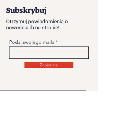
Subskrybuj
Otrzymuj powiadomienia o
nowościach na stronie!
Podaj swojego maila
Zapisz się
O NAS
Strona na której znajdziecie informacje
związane z Kolędowaniem Dziadów
Noworocznych na
Żywiecczyznie.