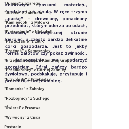
"Juhasy" z Szarego
kolorowymi paskami materiału, 
frędzlami lub bibułą. W ręce trzyma 
"Jukace" z Zabłocia
„packę” – drewniany, ponacinany 
"Kamieńcoki" z Milówki
przedmiot, którym uderza po udach, 
"Pietrasianie" z Nieledwii
kolanach, zewnętrznej stronie 
kierpiec, a często bardzo delikatnie 
"Pawliczanie" z Lalik
córki gospodarza. Jest to jakby 
"Proćpok" z Kamesznicy
forma zalotów czy pokaz zwinności, 
a jednocześnie ma obdarzyć 
"Przebierańcy spod Klimowej Grapy"
szczęściem. Góral tańczy bardzo 
"Przebierańcy" z Górnej Żabnicy
żywiołowo, podskakuje, przytupuje i 
"Przybłędy" z Przybędzy
prezentuje swój monolog.
"Romanka" z Żabnicy
"Rozbójnicy" z Suchego
"Świerki' z Prusowa
"Wyrwicisy" z Cisca
Postacie