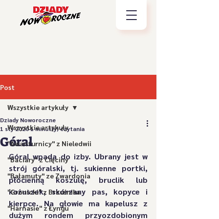
Post
Wszystkie artykuły
Dziady Noworoczne
Wszystkie artykuły
1 sty 2020
1 minut(y) czytania
Góral
"Awanturnicy" z Nieledwii
Góral wpada do izby. Ubrany jest w 
"Baciary" z Cięciny
strój góralski, tj. sukienne portki, 
"Bałamuty" ze Zwardonia
płócienną koszulę, bruclik lub 
kożuszek, skórzany pas, kopyce i 
"Gronicki" z Brzuśnika
kierpce. Na głowie ma kapelusz z 
"Harnasie" z Łyngu
dużym rondem przyozdobionym 