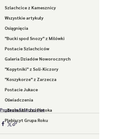
Szlachcice z Kamesznicy
Wszystkie artykuły
Osiągnięcia
"Bucki spod Snozy" z Milówki
Postacie Szlachciców
Galeria Dziadów Noworocznych
"Kopytniki" z Soli-Kiczory
"Koszykorze" z Zarzecza
Postacie Jukace
Oświadczenia
Postacie Szlachciców
„Bratanki” zza Potoka
Plebiscyt Grupa Roku