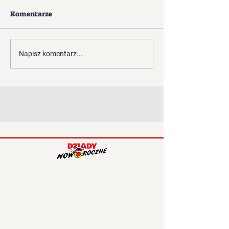
Komentarze
Masorz
Żyd i Żydówka
Napisz komentarz...