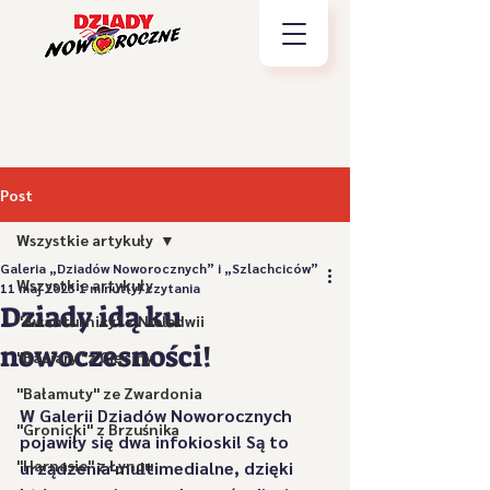
Post
Wszystkie artykuły
Galeria „Dziadów Noworocznych” i „Szlachciców”
Wszystkie artykuły
11 maj 2023
1 minut(y) czytania
Dziady idą ku
"Awanturnicy" z Nieledwii
nowoczesności!
"Baciary" z Cięciny
"Bałamuty" ze Zwardonia
W Galerii Dziadów Noworocznych 
"Gronicki" z Brzuśnika
pojawiły się dwa infokioski! Są to 
"Harnasie" z Łyngu
urządzenia multimedialne, dzięki 