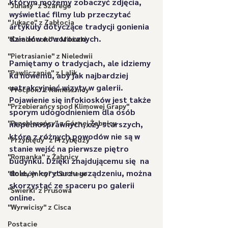
którym możemy zobaczyć zdjęcia, 
"Juhasy" z Szarego
wyświetlać filmy lub przeczytać 
"Jukace" z Zabłocia
artykuły dotyczące tradycji gonienia 
dziadów noworocznych. 
"Kamieńcoki" z Milówki
"Pietrasianie" z Nieledwii
Pamiętamy o tradycjach, ale idziemy 
"Pawliczanie" z Lalik
ku nowemu, aby jak najbardziej 
uatrakcyjniać wizyty w galerii. 
"Proćpok" z Kamesznicy
Pojawienie się infokiosków jest także 
"Przebierańcy spod Klimowej Grapy"
sporym udogodnieniem dla osób 
"Przebierańcy" z Górnej Żabnicy
niepełnosprawnych, czy starszych, 
które z różnych powodów nie są w 
"Przybłędy" z Przybędzy
stanie wejść na pierwsze piętro 
"Romanka" z Żabnicy
budynku. Dzięki znajdującemu się  na 
dole, w korytarzu urządzeniu, można 
"Rozbójnicy" z Suchego
skorzystać ze spaceru po galerii 
"Świerki' z Prusowa
online. 
"Wyrwicisy" z Cisca
Postacie