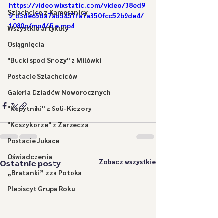
https://video.wixstatic.com/video/38ed9
Szlachcice z Kamesznicy
9_d3de65da7ad5457fa7a350fcc52b9de4/
1080p/mp4/file.mp4
Wszystkie artykuły
Osiągnięcia
"Bucki spod Snozy" z Milówki
Postacie Szlachciców
Galeria Dziadów Noworocznych
"Kopytniki" z Soli-Kiczory
"Koszykorze" z Zarzecza
Postacie Jukace
Oświadczenia
Zobacz wszystkie
Ostatnie posty
„Bratanki” zza Potoka
Plebiscyt Grupa Roku